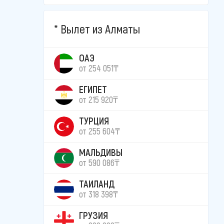
Вылет из Алматы
ОАЭ
от 254 051₸
ЕГИПЕТ
от 215 920₸
ТУРЦИЯ
от 255 604₸
МАЛЬДИВЫ
от 590 086₸
ТАИЛАНД
от 318 398₸
ГРУЗИЯ