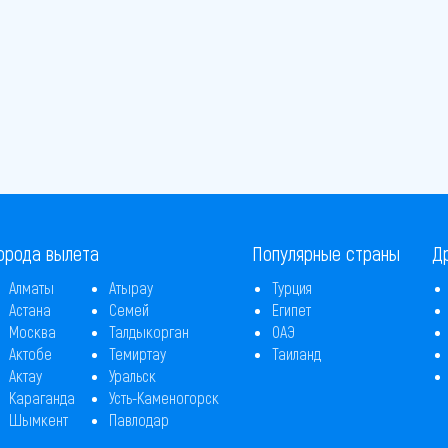
орода вылета
Популярные страны
Д
Алматы
Атырау
Турция
Астана
Семей
Египет
Москва
Талдыкорган
ОАЭ
Актобе
Темиртау
Таиланд
Актау
Уральск
Караганда
Усть-Каменогорск
Шымкент
Павлодар