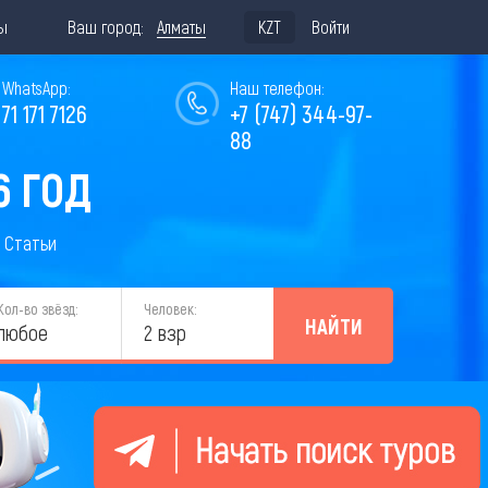
ы
Ваш город:
Алматы
KZT
Войти
WhatsApp:
Наш телефон:
771 171 7126
+7 (747) 344-97-
88
6 ГОД
Статьи
Кол-во звёзд:
Человек:
НАЙТИ
любое
2 взр