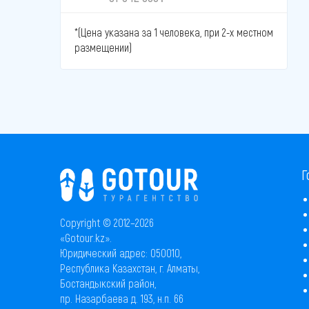
*(Цена указана за 1 человека, при 2-х местном
размещении)
Г
Copyright © 2012–2026
«Gotour.kz».
Юридический адрес: 050010,
Республика Казахстан, г. Алматы,
Бостандыкский район,
пр. Назарбаева д. 193, н.п. 66