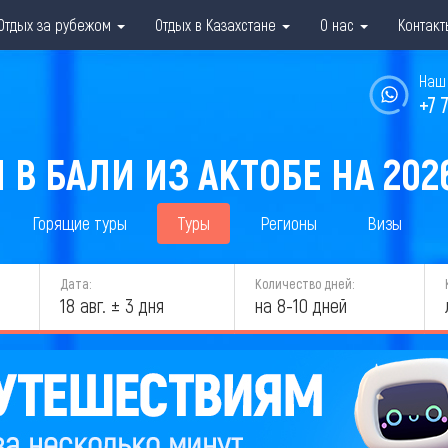
Отдых за рубежом
Отдых в Казахстане
О нас
Контакт
Наш 
+7 
 В БАЛИ ИЗ АКТОБЕ НА 202
Горящие туры
Туры
Регионы
Визы
Дата:
Количество дней:
18 авг. ± 3 дня
на 8-10 дней