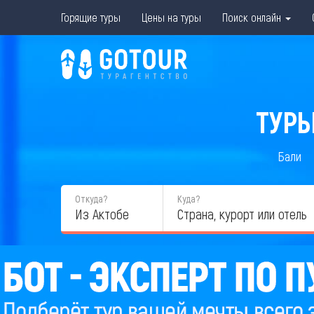
Горящие туры
Цены на туры
Поиск онлайн
ТУРЫ
Бали
Откуда?
Куда?
Из Актобе