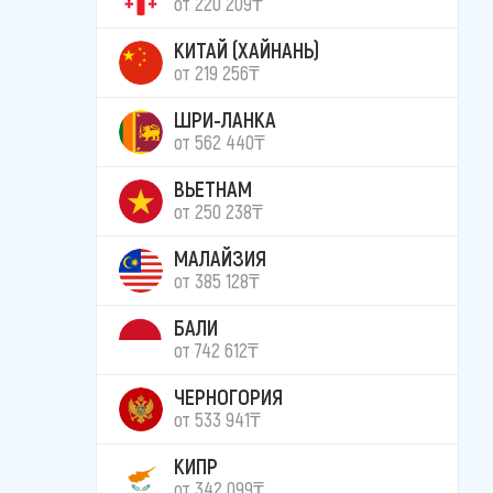
от 220 209₸
КИТАЙ (ХАЙНАНЬ)
от 219 256₸
ШРИ-ЛАНКА
от 562 440₸
ВЬЕТНАМ
от 250 238₸
МАЛАЙЗИЯ
от 385 128₸
БАЛИ
от 742 612₸
ЧЕРНОГОРИЯ
от 533 941₸
КИПР
от 342 099₸