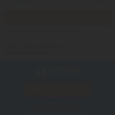
Еще 3 страны
*(Цена указана за 1 человека, при 2-х местном размещении)
Главная
Горящие туры из Алматы
Горящий тур в Индию (ГОА)
ПОДПИСАТЬСЯ НА РАССЫЛКУ
Copyright © 2012–2026 «Gotour.kz».
Юридический адрес: 050010, Республика
Казахстан, г. Алматы, Бостандыкский район,