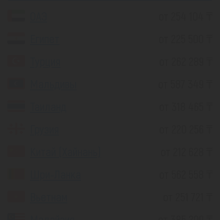
ОАЭ
от 254 104 ₸
Египет
от 225 500 ₸
Турция
от 262 289 ₸
Мальдивы
от 587 349 ₸
Таиланд
от 318 465 ₸
Грузия
от 220 256 ₸
Китай (Хайнань)
от 212 628 ₸
Шри-Ланка
от 562 558 ₸
Вьетнам
от 251 721 ₸
Малайзия
от 385 209 ₸