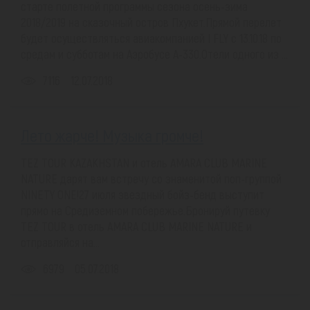
старте полетной программы сезона осень-зима
2018/2019 на сказочный остров Пхукет.Прямой перелет
будет осуществляться авиакомпанией I FLY c 13.10.18 по
средам и субботам на Аэробусе А-330.Отели одного из ...
7116
12.07.2018
Лето жарче! Музыка громче!
TEZ TOUR KAZAKHSTAN и отель AMARA CLUB MARINE
NATURE дарят вам встречу со знаменитой поп-группой
NINETY ONE!27 июля звездный бойз-бенд выступит
прямо на Средиземном побережье.Бронируй путевку
TEZ TOUR в отель AMARA CLUB MARINE NATURE и
отправляйся на...
6979
05.07.2018