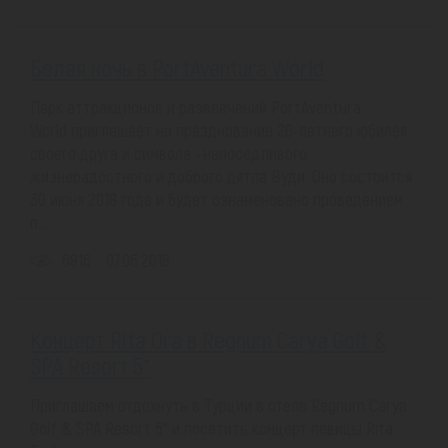
Белая ночь в PortAventura World
Парк аттракционов и развлечений PortAventura
World приглашает на празднование 20-летнего юбилея
своего друга и символа –непоседливого,
жизнерадостного и доброго дятла Вуди. Оно состоится
30 июня 2018 года и будет ознаменовано проведением
п...
6816
07.06.2018
Концерт Rita Ora в Regnum Carya Golf &
SPA Resort 5*
Приглашаем отдохнуть в Турции в отеле Regnum Carya
Golf & SPA Resort 5* и посетить концерт певицы Rita