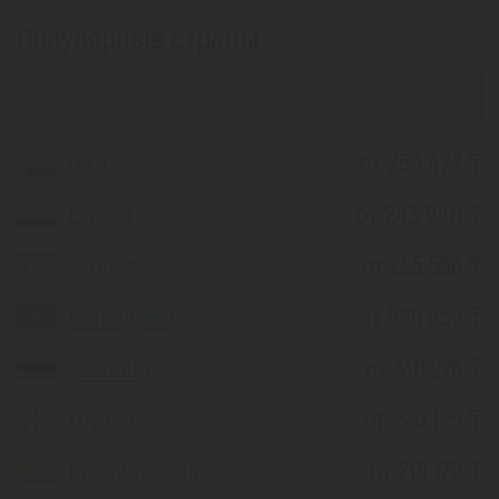
Популярные страны
из Алматы
ОАЭ
от 253 477 ₸
Египет
от 243 948 ₸
Турция
от 255 556 ₸
Мальдивы
от 589 859 ₸
Таиланд
от 318 276 ₸
Грузия
от 220 125 ₸
Китай (Хайнань)
от 219 172 ₸