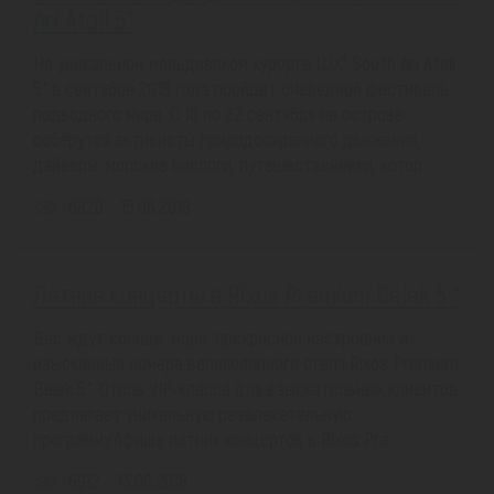
Ari Atoll 5*
На уникальном мальдивском курорте LUX* South Ari Atoll
5* в сентябре 2018 года пройдет очередной фестиваль
подводного мира. С 16 по 22 сентября на острове
соберутся активисты природоохранного движения,
дайверы, морские биологи, путешественники, котор...
6820
15.06.2018
Летние концерты в Rixos Premium Belek 5 *
Вас ждут солнце, море, прекрасное настроение и
изысканные номера великолепного отеля Rixos Premium
Belek 5*. Отель VIP-класса для взыскательных клиентов
предлагает уникальную развлекательную
программу.Афиша летних концертов в Rixos Pre...
6912
13.06.2018