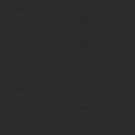
Белая ночь в PortAventura World
Легендарный парк объявляет о второй Белой ночи
сезона, которая состоится 28 июля 2018 года. В этот раз
она будет посвящена американской тематикеи гости
смогут с головой окунуться в мир культуры
Соединенных Штатов с ее шумом моторов, чирлидерами
и фут...
6944
04.07.2018
Концерт группы «Градусы» в Кемере
В середине июля туристов, отдыхающих на курорте
Кемер, ждет встреча с группой «Градусы». Гости отелей
Sherwood Dreams Resort 5* и Sherwood Exclusive Kemer
5* могут посетить концерт бесплатно (19 и 20 июля 2018
года соответственно), путеше...