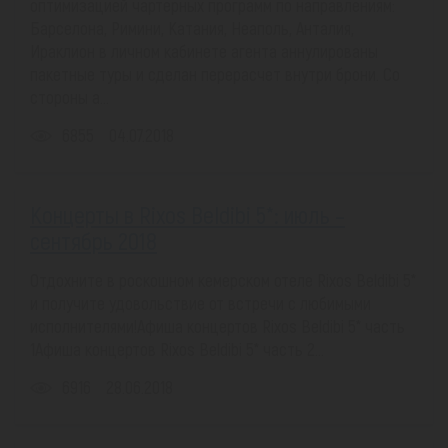
оптимизацией чартерных программ по направлениям:
Барселона, Римини, Катания, Неаполь, Анталия,
Ираклион в личном кабинете агента аннулированы
пакетные туры и сделан перерасчет внутри брони. Со
стороны а...
6855
04.07.2018
Концерты в Rixos Beldibi 5*: июль –
сентябрь 2018
Отдохните в роскошном кемерском отеле Rixos Beldibi 5*
и получите удовольствие от встречи с любимыми
исполнителями!Афиша концертов Rixos Beldibi 5* часть
1Афиша концертов Rixos Beldibi 5* часть 2...
6916
28.06.2018