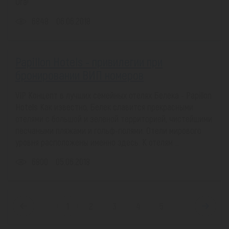
Ora!
6848
06.06.2018
Papillon Hotels - привилегии при
бронировании ВИП номеров
VIP Концепт в лучших семейных отелях Белека - Papillon
Hotels Как известно, Белек славится прекрасными
отелями с большой и зеленой территорией, чистейшими
песчаными пляжами и гольф-полями. Отели мирового
уровня расположены именно здесь. К отелям ...
6800
05.06.2018
1
2
3
4
5