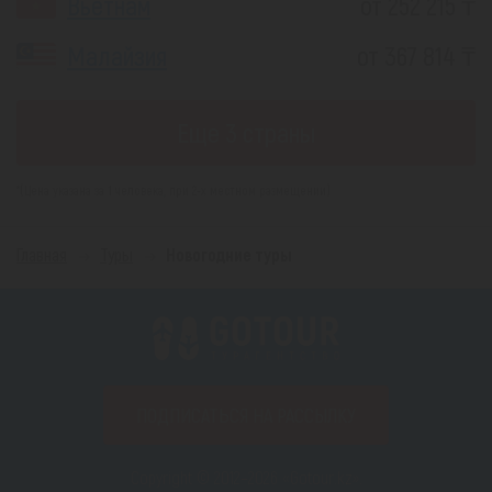
Вьетнам
от 252 215 ₸
Малайзия
от 367 814 ₸
Еще 3 страны
*(Цена указана за 1 человека, при 2-х местном размещении)
Главная
Туры
Новогодние туры
ПОДПИСАТЬСЯ НА РАССЫЛКУ
Copyright © 2012–2026 «Gotour.kz».