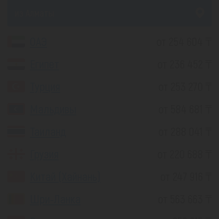
из Алматы
ОАЭ
от 254 604 ₸
Египет
от 236 452 ₸
Турция
от 253 270 ₸
Мальдивы
от 584 681 ₸
Таиланд
от 288 041 ₸
Грузия
от 220 688 ₸
Китай (Хайнань)
от 247 916 ₸
Шри-Ланка
от 563 663 ₸