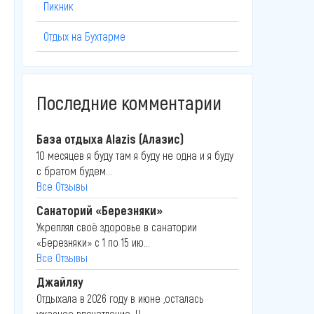
Пикник
Отдых на Бухтарме
Последние комментарии
База отдыха Alazis (Алазис)
10 месяцев я буду там я буду не одна и я буду
с братом будем...
Все Отзывы
Санаторий «Березняки»
Укреплял своё здоровье в санатории
«Березняки» с 1 по 15 ию...
Все Отзывы
Джайляу
Отдыхала в 2026 году в июне ,осталась
ужасное впечатление .Н...