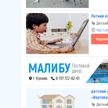
Летний к
Детский
Нур-Сул
Подробн
детский 
«Вертика
Детский