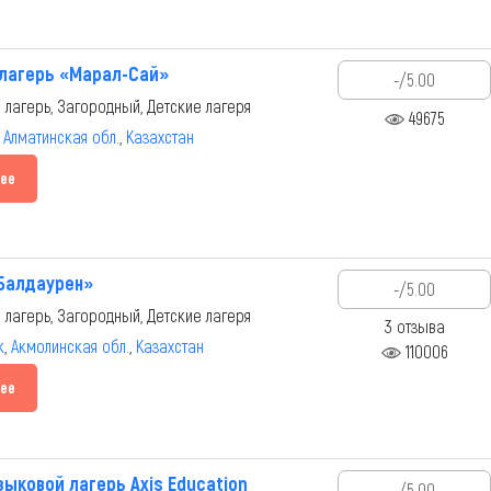
лагерь «Марал-Сай»
-/5.00
 лагерь, Загородный, Детские лагеря
49675
,
Алматинская обл.
,
Казахстан
ее
Балдаурен»
-/5.00
 лагерь, Загородный, Детские лагеря
3 отзыва
к
,
Акмолинская обл.
,
Казахстан
110006
ее
зыковой лагерь Axis Education
-/5.00