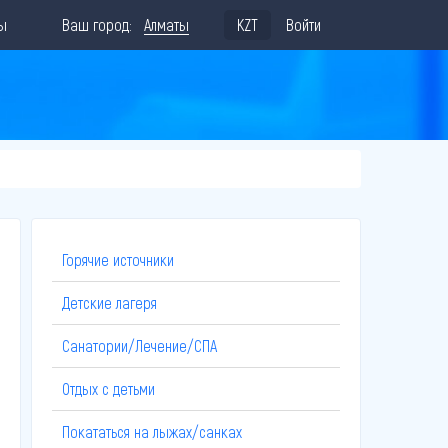
ы
Ваш город:
Алматы
KZT
Войти
Горячие источники
Детские лагеря
Санатории/Лечение/СПА
Отдых с детьми
Покататься на лыжах/санках