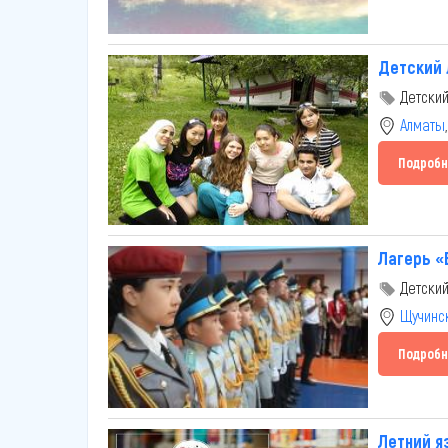
Детский 
Детский
Алматы
Подробн
Лагерь «
Детский
Щучинс
Подробн
Летний я