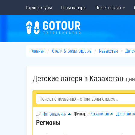
Горящие туры
Цены на туры
Поиск онлайн
Главная
Отели & Базы отдыха
Казахстан
Детс
Детские лагеря в Казахстан
: це
Фильтр:
Казахстан
Детский л
Направления
Регионы