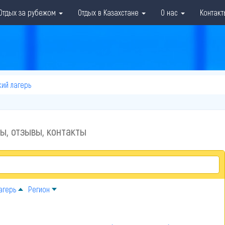
Отдых за рубежом
Отдых в Казахстане
О нас
Контакт
кий лагерь
ны, отзывы, контакты
агерь
Регион