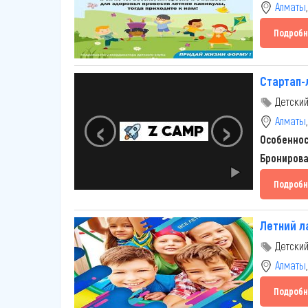
Алматы
Подробн
Стартап-
Детский
‹
›
Алматы
Особенно
Брониров
Подробн
Летний л
Детский
Алматы
Подробн