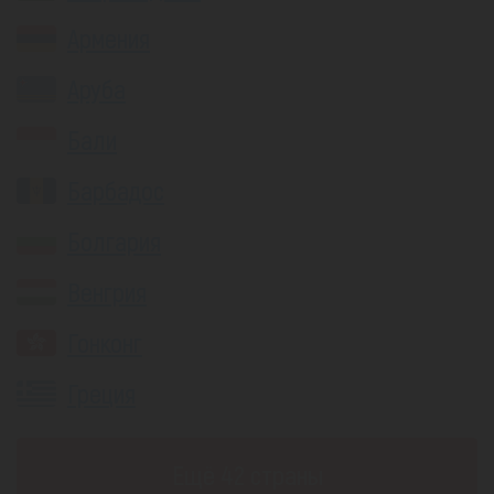
Армения
Аруба
Бали
Барбадос
Болгария
Венгрия
Гонконг
Греция
Eщё 42 страны