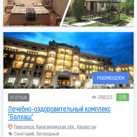
РЕКОМЕНДУЕМ
200223
2/5
51 ОТЗЫВ
Лечебно-оздоровительный комплекс
"Балхаш"
Приозерск
,
Карагандинская обл.
,
Казахстан
Санаторий, Загородный