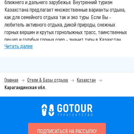
ближнего и дальнего зарубежья. Внутренний туризм
Казахстана предлагает множественные варианты отдыха,
как для семейного отдыха так и эко туры. Если Вы -
любитель активного отдыха, дикой природы, снежных
горных вершин и крутых горнолыжных трасс, таинственных
пещер и голубых горных озер - значит туры в Казахстан
Читать далее
Вас приятно удивят. Этот отдых не только зарядит вас
энерргией, но и подарит незабываемые эмоции.
Лучшие курорты Казахстана, гостиницы и зоны отдыха
представлены на нашем сайте. Основные и популярные
Главная
Отели & Базы отдыха
Казахстан
направления отдыха в Казахстане: отдых на Алаколе,
Карагандинская обл.
Боровое, Горячие источники и другие. Вы также
можете
воспользоваться услугами наших
квалифицированных турагентов
для подбора и
бронирования своего отдыха. Мы знаем все о лучшем и
комфортном отдыхе в Казахстане.
Всю красоту, историю и глубину традиций Казахского
ПОДПИСАТЬСЯ НА РАССЫЛКУ