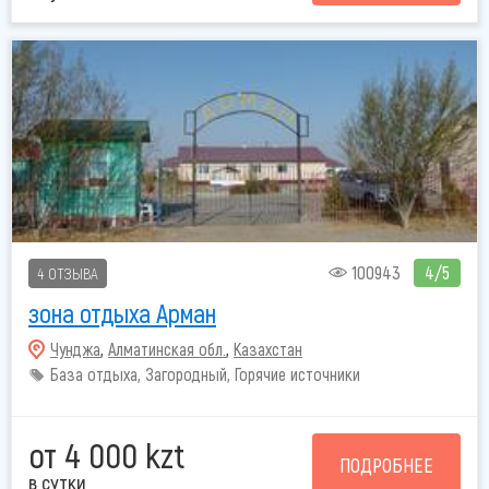
100943
4/5
4 ОТЗЫВА
зона отдыха Арман
Чунджа
,
Алматинская обл.
,
Казахстан
База отдыха, Загородный, Горячие источники
от 4 000 kzt
ПОДРОБНЕЕ
в сутки