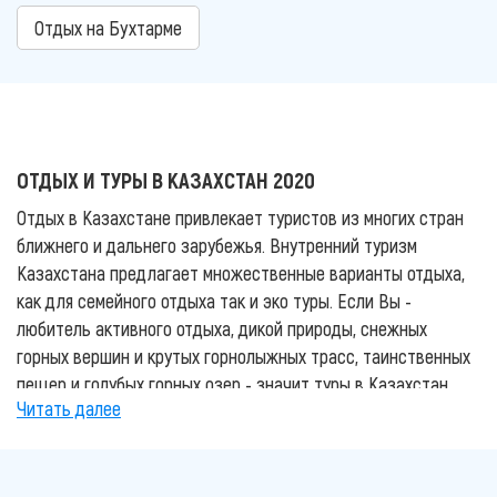
Отдых на Бухтарме
ОТДЫХ И ТУРЫ В КАЗАХСТАН 2020
Отдых в Казахстане привлекает туристов из многих стран
ближнего и дальнего зарубежья. Внутренний туризм
Казахстана предлагает множественные варианты отдыха,
как для семейного отдыха так и эко туры. Если Вы -
любитель активного отдыха, дикой природы, снежных
горных вершин и крутых горнолыжных трасс, таинственных
пещер и голубых горных озер - значит туры в Казахстан
Читать далее
Вас приятно удивят. Этот отдых не только зарядит вас
энерргией, но и подарит незабываемые эмоции.
Лучшие курорты Казахстана, гостиницы и зоны отдыха