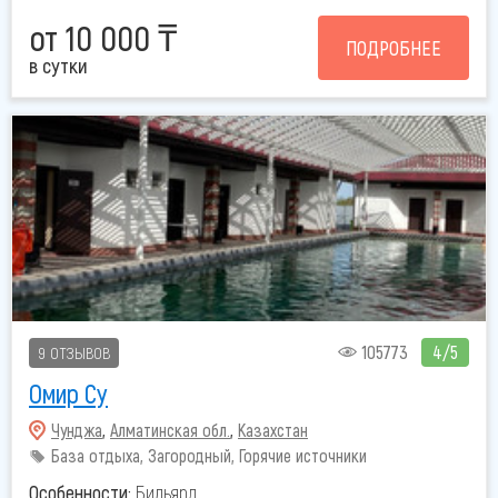
от 10 000 ₸
ПОДРОБНЕЕ
в сутки
105773
4/5
9 ОТЗЫВОВ
Омир Су
Чунджа
,
Алматинская обл.
,
Казахстан
База отдыха, Загородный, Горячие источники
Особенности:
Бильярд