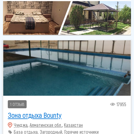
17955
1 ОТЗЫВ
Зона отдыха Bounty
Чунджа
,
Алматинская обл.
,
Казахстан
База отдыха, Загородный, Горячие источники