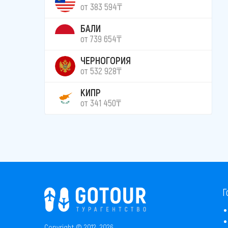
от 383 594₸
БАЛИ
от 739 654₸
ЧЕРНОГОРИЯ
от 532 928₸
КИПР
от 341 450₸
Г
Copyright © 2012–2026