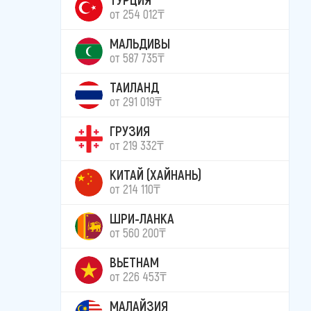
от 254 012₸
МАЛЬДИВЫ
от 587 735₸
ТАИЛАНД
от 291 019₸
ГРУЗИЯ
от 219 332₸
КИТАЙ (ХАЙНАНЬ)
от 214 110₸
ШРИ-ЛАНКА
от 560 200₸
ВЬЕТНАМ
от 226 453₸
МАЛАЙЗИЯ