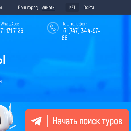
ы
Ваш город:
Алматы
KZT
Войти
WhatsApp:
Наш телефон:
771 171 7126
+7 (747) 344-97-
88
Ы
и