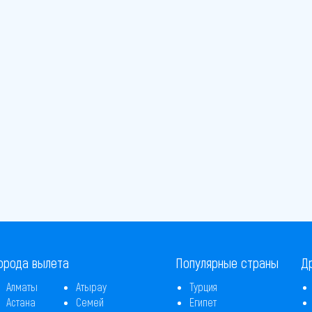
орода вылета
Популярные страны
Д
Алматы
Атырау
Турция
Астана
Семей
Египет