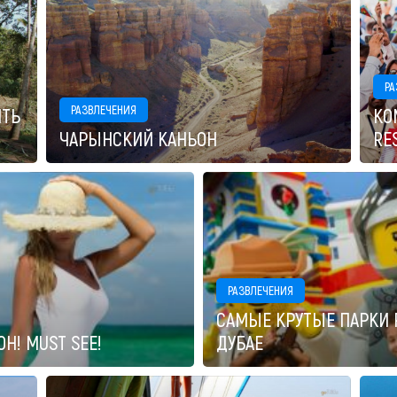
РА
РАЗВЛЕЧЕНИЯ
ИТЬ
КО
ЧАРЫНСКИЙ КАНЬОН
RE
РАЗВЛЕЧЕНИЯ
САМЫЕ КРУТЫЕ ПАРКИ 
Н! MUST SEE!
ДУБАЕ