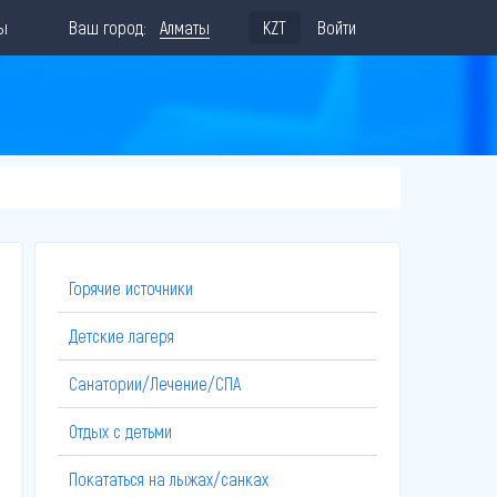
ы
Ваш город:
Алматы
KZT
Войти
Горячие источники
Детские лагеря
Санатории/Лечение/СПА
Отдых с детьми
Покататься на лыжах/санках