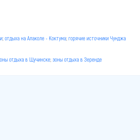
ши
;
отдыха на Алаколе - Коктума
;
горячие источники Чунджа
оны отдыха в Щучинске
;
зоны отдыха в Зеренде