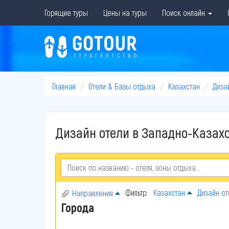
Горящие туры
Цены на туры
Поиск онлайн
Главная
Отели & Базы отдыха
Казахстан
Диза
Дизайн отели в Западно-Казахс
Фильтр:
Казахстан
Дизайн от
Направления
Города