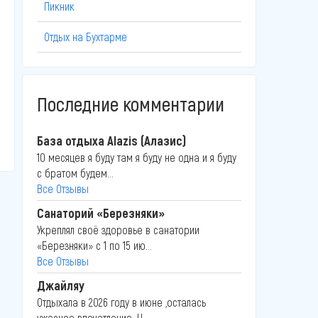
Пикник
Отдых на Бухтарме
Последние комментарии
База отдыха Alazis (Алазис)
10 месяцев я буду там я буду не одна и я буду
с братом будем...
Все Отзывы
Санаторий «Березняки»
Укреплял своё здоровье в санатории
«Березняки» с 1 по 15 ию...
Все Отзывы
Джайляу
Отдыхала в 2026 году в июне ,осталась
ужасное впечатление .Н...