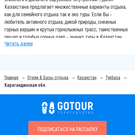
Казахстана предлагает множественные варианты отдыха,
как для семейного отдыха так и эко туры. Если Вы -
любитель активного отдыха, дикой природы, снежных
горных вершин и крутых горнолыжных трасс, таинственных
пещер и голубых горных озер - значит туры в Казахстан
Читать далее
Вас приятно удивят. Этот отдых не только зарядит вас
энерргией, но и подарит незабываемые эмоции.
Лучшие курорты Казахстана, гостиницы и зоны отдыха
представлены на нашем сайте. Основные и популярные
Главная
Отели & Базы отдыха
Казахстан
Турбаза
направления отдыха в Казахстане: отдых на Алаколе,
Карагандинская обл.
Боровое, Горячие источники и другие. Вы также
можете
воспользоваться услугами наших
квалифицированных турагентов
для подбора и
бронирования своего отдыха. Мы знаем все о лучшем и
комфортном отдыхе в Казахстане.
Всю красоту, историю и глубину традиций Казахского
ПОДПИСАТЬСЯ НА РАССЫЛКУ