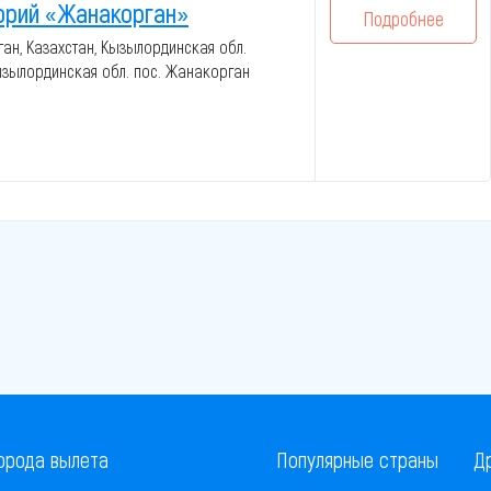
орий «Жанакорган»
Подробнее
ан, Казахстан, Кызылординская обл.
ызылординская обл. пос. Жанакорган
орода вылета
Популярные страны
Д