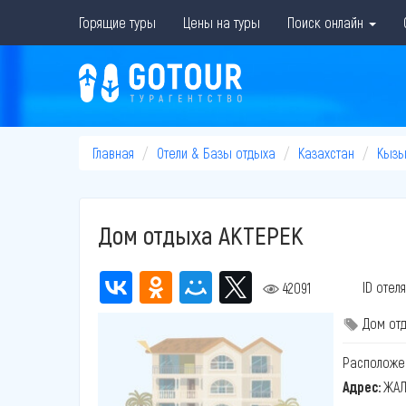
Горящие туры
Цены на туры
Поиск онлайн
Главная
Отели & Базы отдыха
Казахстан
Кызы
Дом отдыха АКТЕРЕК
ID отеля
42091
Дом от
Расположе
Адрес:
ЖАЛ