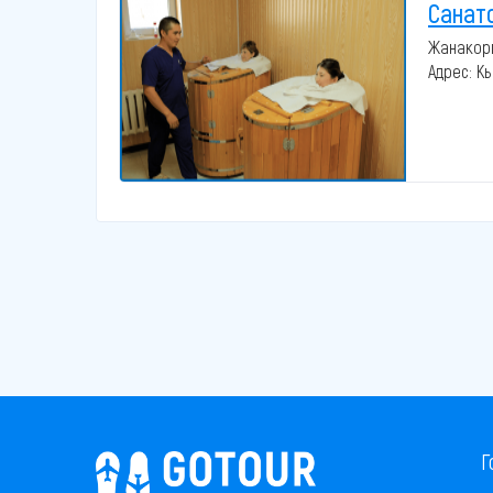
Санат
Жанакорг
Адрес: К
Г