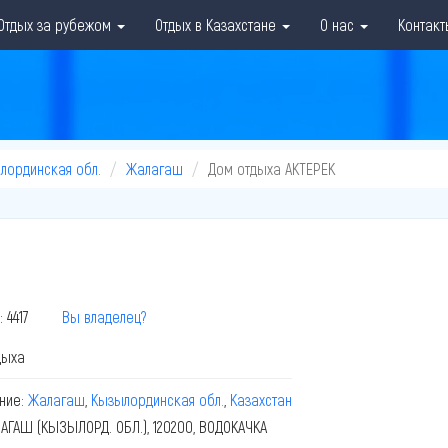
Отдых за рубежом
Отдых в Казахстане
О нас
Контакт
лординская обл.
Жалагаш
Дом отдыха АКТЕРЕК
: 4417
Вы владелец?
дыха
ние:
Жалагаш
,
Кызылординская обл.
,
Казахстан
АГАШ (КЫЗЫЛОРД. ОБЛ.), 120200, ВОДОКАЧКА