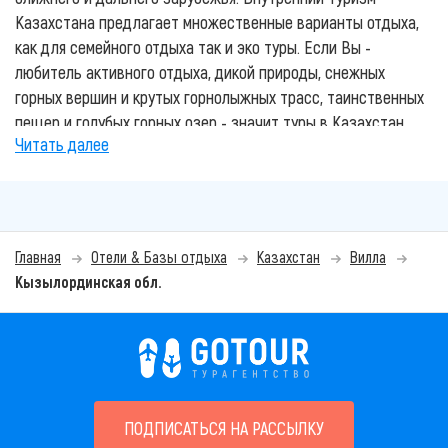
Казахстана предлагает множественные варианты отдыха,
как для семейного отдыха так и эко туры. Если Вы -
любитель активного отдыха, дикой природы, снежных
горных вершин и крутых горнолыжных трасс, таинственных
пещер и голубых горных озер - значит туры в Казахстан
Читать далее
Вас приятно удивят. Этот отдых не только зарядит вас
энерргией, но и подарит незабываемые эмоции.
Лучшие курорты Казахстана, гостиницы и зоны отдыха
представлены на нашем сайте. Основные и популярные
Главная
Отели & Базы отдыха
Казахстан
Вилла
направления отдыха в Казахстане: отдых на Алаколе,
Кызылординская обл.
Боровое, Горячие источники и другие. Вы также
можете
воспользоваться услугами наших
квалифицированных турагентов
для подбора и
бронирования своего отдыха. Мы знаем все о лучшем и
комфортном отдыхе в Казахстане.
Всю красоту, историю и глубину традиций Казахского
ПОДПИСАТЬСЯ НА РАССЫЛКУ