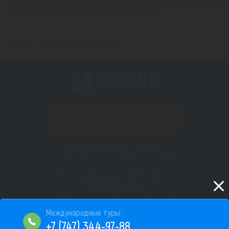
*(Цена указана за 1 человека, при 2-х местном размещении)
Главная
Страны
Армения
ПОДПИСАТЬСЯ НА РАССЫЛКУ
Copyright © 2012–2026 «Gotour.kz».
Юридический адрес: 050010, Республика
Казахстан, г. Алматы, Бостандыкский район,
пр. Назарбаева д. 193, н.п. 66
БИН 180940008518
Сайт не является публичной офертой
Пользовательское соглашение
+7 (747) 344-97-88