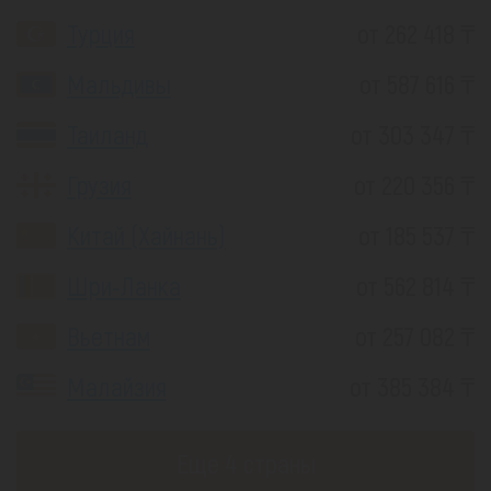
Турция
от 262 418 ₸
Мальдивы
от 587 616 ₸
Таиланд
от 303 347 ₸
Грузия
от 220 356 ₸
Китай (Хайнань)
от 185 537 ₸
Шри-Ланка
от 562 814 ₸
Вьетнам
от 257 082 ₸
Малайзия
от 385 384 ₸
Еще 4 страны