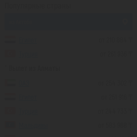
Популярные страны
из Актобе
Египет
от 210 884 ₸
Турция
от 261 936 ₸
Вылет из Алматы
ОАЭ
от 254 302 ₸
Египет
от 251 916 ₸
Турция
от 244 733 ₸
Мальдивы
от 583 988 ₸