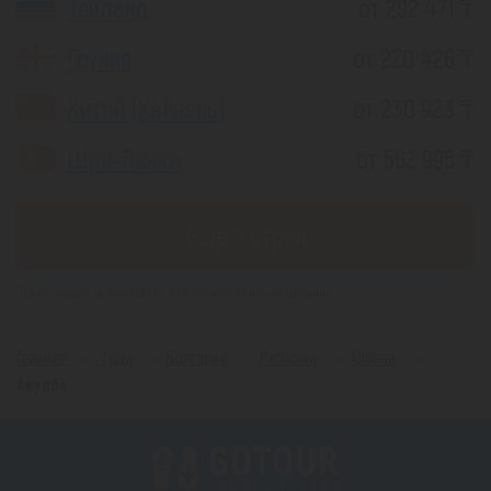
Таиланд
от 292 471 ₸
Грузия
от 220 426 ₸
Китай (Хайнань)
от 230 923 ₸
Шри-Ланка
от 562 995 ₸
Еще 6 стран
*(Цена указана за 1 человека, при 2-х местном размещении)
Главная
Туры
Болгария
Регионы
Албена
Актобе