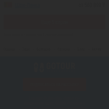
Шри-Ланка
от 560 899 ₸
Еще 5 стран
*(Цена указана за 1 человека, при 2-х местном размещении)
Главная
Туры
Болгария
Регионы
Бяла
Актау
ПОДПИСАТЬСЯ НА РАССЫЛКУ
Copyright © 2012–2026 «Gotour.kz».
Юридический адрес: 050010, Республика
Казахстан, г. Алматы, Бостандыкский район,