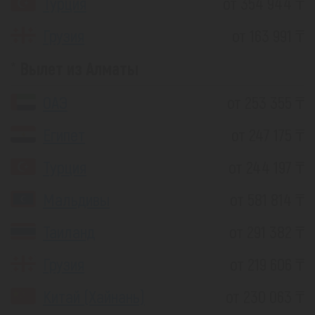
Турция
от 354 944 ₸
Грузия
от 163 991 ₸
Вылет из Алматы
ОАЭ
от 253 355 ₸
Египет
от 247 175 ₸
Турция
от 244 197 ₸
Мальдивы
от 581 814 ₸
Таиланд
от 291 382 ₸
Грузия
от 219 606 ₸
Китай (Хайнань)
от 230 063 ₸