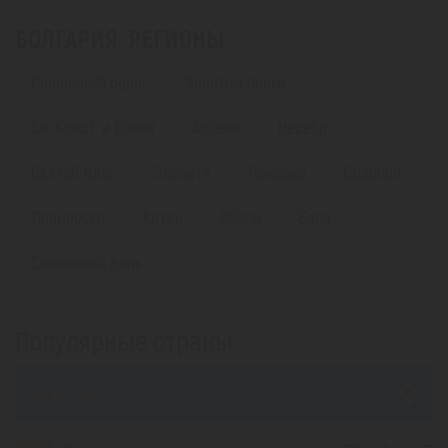
БОЛГАРИЯ. РЕГИОНЫ
Солнечный берег
Золотые пески
Св. Конст. и Елена
Албена
Несебр
Святой Влас
Элените
Поморие
Созопол
Приморско
Китен
Обзор
Бяла
Солнечный день
Популярные страны
из Актау