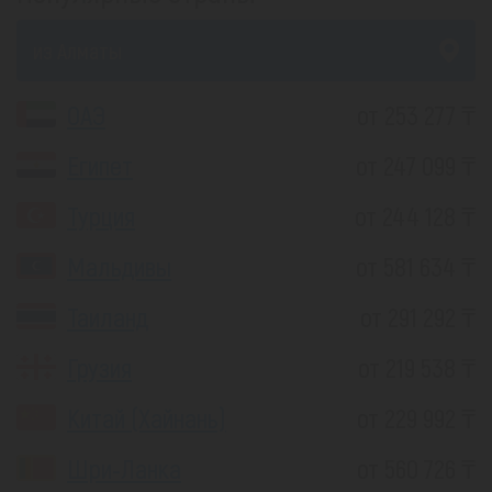
из Алматы
ОАЭ
от 253 277 ₸
Египет
от 247 099 ₸
Турция
от 244 128 ₸
Мальдивы
от 581 634 ₸
Таиланд
от 291 292 ₸
Грузия
от 219 538 ₸
Китай (Хайнань)
от 229 992 ₸
Шри-Ланка
от 560 726 ₸