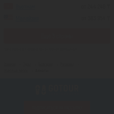
Вьетнам
от 244 248 ₸
Малайзия
от 383 954 ₸
Еще 3 страны
*(Цена указана за 1 человека, при 2-х местном размещении)
Главная
Туры
Болгария
Регионы
Золотые пески
Алматы
ПОДПИСАТЬСЯ НА РАССЫЛКУ