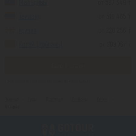
Мальдивы
от 587 349 ₸
Таиланд
от 318 465 ₸
Грузия
от 220 256 ₸
Китай (Хайнань)
от 209 767 ₸
Еще 6 стран
*(Цена указана за 1 человека, при 2-х местном размещении)
Главная
Туры
Болгария
Регионы
Китен
Атырау