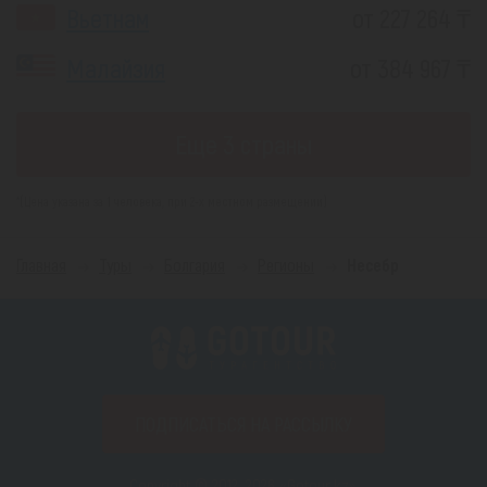
Вьетнам
от 227 264 ₸
Малайзия
от 384 967 ₸
Еще 3 страны
*(Цена указана за 1 человека, при 2-х местном размещении)
Главная
Туры
Болгария
Регионы
Несебр
ПОДПИСАТЬСЯ НА РАССЫЛКУ
Copyright © 2012–2026 «Gotour.kz».