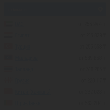
из Алматы
ОАЭ
от 253 944 ₸
Египет
от 215 829 ₸
Турция
от 255 558 ₸
Мальдивы
от 589 838 ₸
Таиланд
от 318 265 ₸
Грузия
от 220 117 ₸
Китай (Хайнань)
от 232 028 ₸
Шри-Ланка
от 562 204 ₸