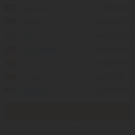
Мальдивы
от 587 349 ₸
Таиланд
от 318 465 ₸
Грузия
от 220 256 ₸
Китай (Хайнань)
от 209 767 ₸
Шри-Ланка
от 562 558 ₸
Вьетнам
от 250 290 ₸
Малайзия
от 385 209 ₸
Еще 3 страны
*(Цена указана за 1 человека, при 2-х местном размещении)