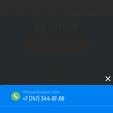
Главная
Туры
Чехия
Регионы
Брно
Алматы
ПОДПИСАТЬСЯ НА РАССЫЛКУ
Copyright © 2012–2026 «Gotour.kz».
Юридический адрес: 050010, Республика
Казахстан, г. Алматы, Бостандыкский район,
пр. Назарбаева д. 193, н.п. 66
БИН 180940008518
Сайт не является публичной офертой
Пользовательское соглашение
+7 (747) 344-97-88