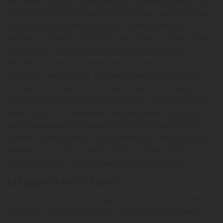
картинами. Среди исторических достопримечательностей
обязательно посетите костел Святой Яны, замок Шпильберг
и монастырь Августина и Пантеон. Если ли вам все
наскучит, то можно отправиться на шоппинг. С этим в Брно
проблем нет. Вы сможете найти большое количество
магазинов и брендов. Днем можно отправиться на автодром
и поездить на скорости. С детьми можно прогуляться по
зоопарку или сходить в аквапарк. Водные горки найдутся и
для детей, и для взрослых. Обязательно съездите на озеро
Брно и посетите пивоварню. Вечером можно насладиться
игрой симфонического оркестра под открытым небом или
ужином с бокалом вина. Если вы любитель танцев до утра и
выпивки, то вы всегда найдете бары и ночные клубы,
которые порадуют вас отличной музыкой и весельем.
КАК ВЫБРАТЬ ОТЕЛЬ В БРНО
В Брно вы всегда сможете найти отели на любой размер
кошелька. Туристам предлагают ночлег пятизвездочные