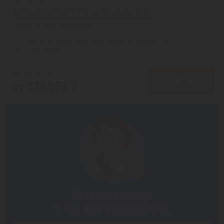
AZZURO APARTMENTS BUDVA 4*
Будва из города Астана
с 27.08 на 8 дней, Завтрак (оплата на месте)
На 1 человека
от 621,422 ₸
ПОДРОБНЕЕ
от 538,052 ₸
Оставьте номер
и мы вам перезвоним!