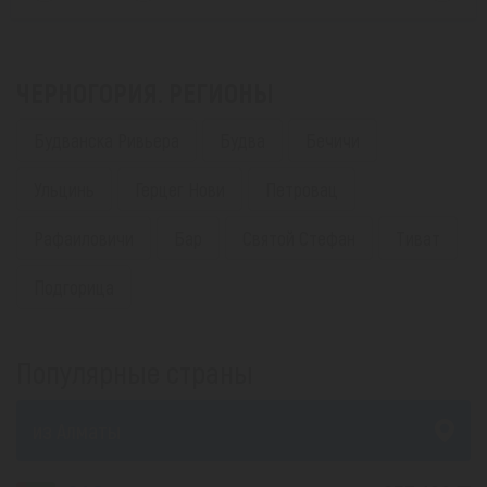
ЧЕРНОГОРИЯ. РЕГИОНЫ
Будванска Ривьера
Будва
Бечичи
Ульцинь
Герцег Нови
Петровац
Рафаиловичи
Бар
Святой Стефан
Тиват
Подгорица
Популярные страны
из Алматы