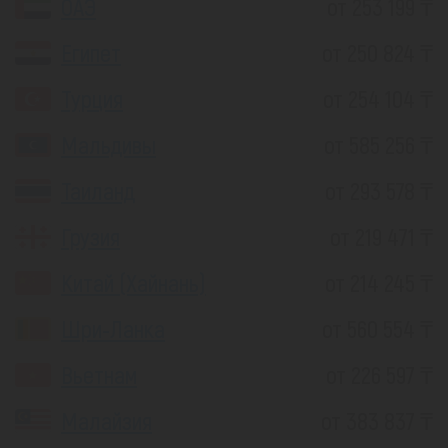
ОАЭ
от 253 199 ₸
Египет
от 250 824 ₸
Турция
от 254 104 ₸
Мальдивы
от 585 256 ₸
Таиланд
от 293 578 ₸
Грузия
от 219 471 ₸
Китай (Хайнань)
от 214 245 ₸
Шри-Ланка
от 560 554 ₸
Вьетнам
от 226 597 ₸
Малайзия
от 383 837 ₸