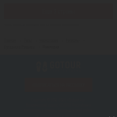
Еще 3 страны
*(Цена указана за 1 человека, при 2-х местном размещении)
Главная
Туры
Черногория
Регионы
Будванска Ривьера
Павлодар
ПОДПИСАТЬСЯ НА РАССЫЛКУ
Copyright © 2012–2026 «Gotour.kz».
Юридический адрес: 050010, Республика
Казахстан, г. Алматы, Бостандыкский район,
пр. Назарбаева д. 193, н.п. 66