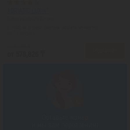
ADRIATIC LUX 4*
Будва из города Астана
с 27.08 на 8 дней, Завтрак (оплата на месте)
На 1 человека
от 653,531 ₸
ПОДРОБНЕЕ
от 578,826 ₸
Оставьте номер
и мы вам перезвоним!