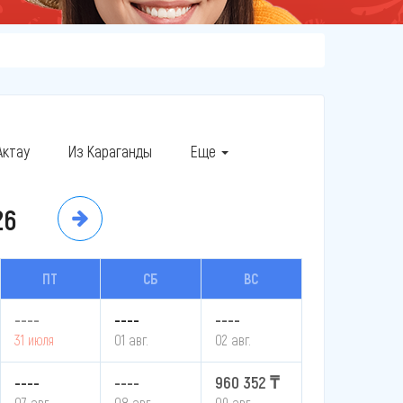
Актау
Из Караганды
Еще
26
ПТ
СБ
ВС
----
----
----
31 июля
01 авг.
02 авг.
----
----
960 352 ₸
07 авг.
08 авг.
09 авг.