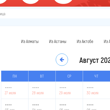
ица
Из Алматы
Из Астаны
Из Актобе
Из 
Август
20
ПН
ВТ
СР
ЧТ
----
----
----
----
27 июля
28 июля
29 июля
30 июля
----
----
----
----
03 авг.
04 авг.
05 авг.
06 авг.