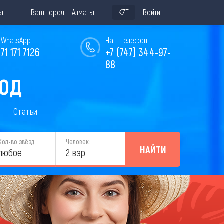
ы
Ваш город:
Алматы
KZT
Войти
WhatsApp:
Наш телефон:
771 171 7126
+7 (747) 344-97-
88
ГОД
Статьи
Кол-во звёзд:
Человек:
НАЙТИ
любое
2 взр