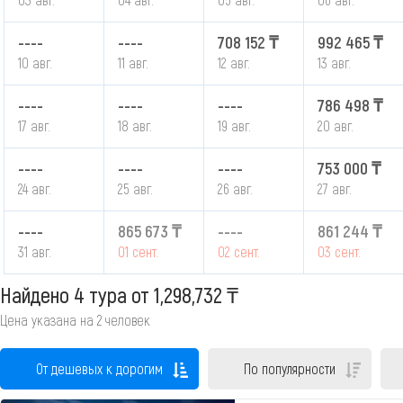
----
----
708 152 ₸
992 465 ₸
10 авг.
11 авг.
12 авг.
13 авг.
----
----
----
786 498 ₸
17 авг.
18 авг.
19 авг.
20 авг.
----
----
----
753 000 ₸
24 авг.
25 авг.
26 авг.
27 авг.
----
865 673 ₸
----
861 244 ₸
31 авг.
01 сент.
02 сент.
03 сент.
Найдено 4 тура
от 1,298,732 ₸
Цена указана на 2 человек
От дешевых к дорогим
По популярности