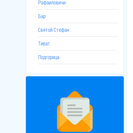
Рафаиловичи
Бар
Святой Стефан
Тиват
Подгорица