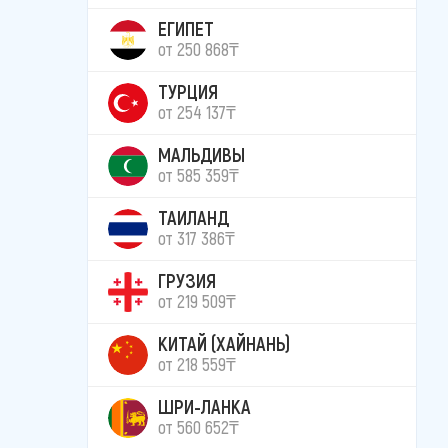
ЕГИПЕТ
от 250 868₸
ТУРЦИЯ
от 254 137₸
МАЛЬДИВЫ
от 585 359₸
ТАИЛАНД
от 317 386₸
ГРУЗИЯ
от 219 509₸
КИТАЙ (ХАЙНАНЬ)
от 218 559₸
ШРИ-ЛАНКА
от 560 652₸