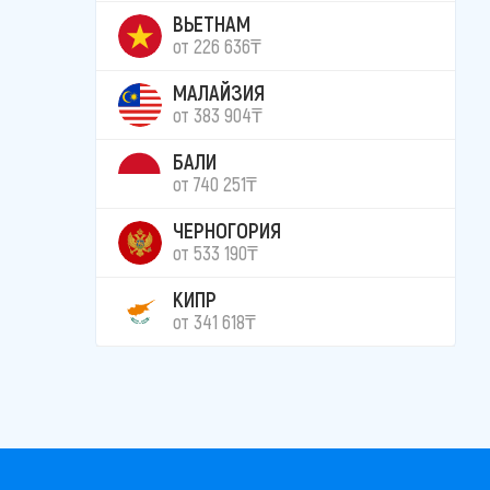
ВЬЕТНАМ
от 226 636₸
МАЛАЙЗИЯ
от 383 904₸
БАЛИ
от 740 251₸
ЧЕРНОГОРИЯ
от 533 190₸
КИПР
от 341 618₸