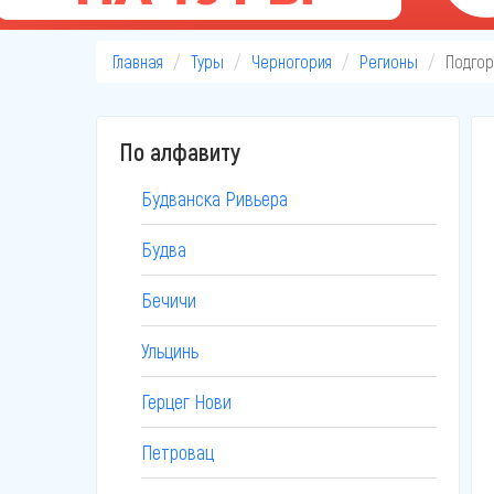
Главная
Туры
Черногория
Регионы
Подгор
По алфавиту
Будванска Ривьера
Будва
Бечичи
Ульцинь
Герцег Нови
Петровац