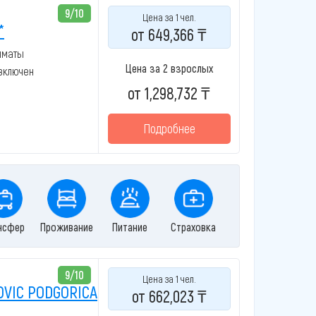
9/10
Цена за 1 чел.
*
от 649,366 ₸
лматы
Цена за 2 взрослых
 включен
от 1,298,732 ₸
Подробнее
нсфер
Проживание
Питание
Страховка
9/10
Цена за 1 чел.
VIC PODGORICA
от 662,023 ₸