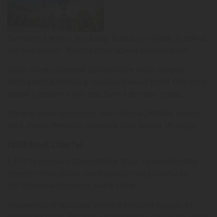
Загляните в мечеть Аль-Азхар. Если быть точнее, то сейчас
это университет. Красота этого здания завораживает.
После сотни сделанных фотокарточек около пирамид
Хеопса направляйтесь в государственный музей. Обогатите
знания и узнайте о культуре, быте и истории страны.
Уделите время прогулке по замку барона Эмпейна, мечете
Амре, руинах Мемфиса, пирамиды Гизы, Хафры, Менкаура.
ПОЛЕЗНЫЕ СОВЕТЫ
В Египте довольно дружелюбные люди. На каждой улице
дежурят полицейские. Они подскажут как добраться к
достопримечательности, рынку, отелю.
Откажитесь от экстравагантной и открытой одежды за
пределами отеля. Местные жители всегда закрывают части