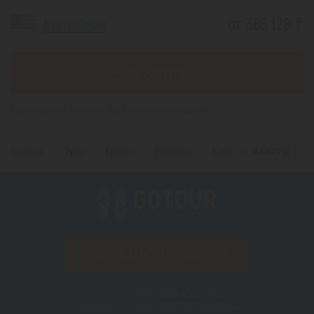
Малайзия
от 385 128 ₸
Еще 3 страны
*(Цена указана за 1 человека, при 2-х местном размещении)
Главная
Туры
Египет
Регионы
Каир
Алматы
ПОДПИСАТЬСЯ НА РАССЫЛКУ
Copyright © 2012–2026 «Gotour.kz».
Юридический адрес: 050010, Республика