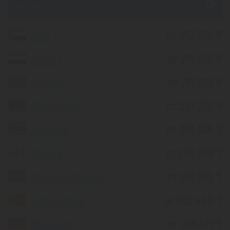
из Алматы
ОАЭ
от 253 574 ₸
Египет
от 215 920 ₸
Турция
от 261 703 ₸
Мальдивы
от 587 226 ₸
Таиланд
от 318 398 ₸
Грузия
от 220 209 ₸
Китай (Хайнань)
от 212 583 ₸
Шри-Ланка
от 562 440 ₸
Вьетнам
от 245 471 ₸