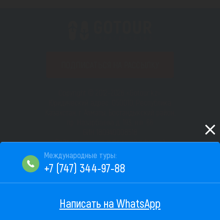
ПОДПИСАТЬСЯ НА РАССЫЛКУ
Copyright © 2012–2026 «Gotour.kz».
Юридический адрес: 050010, Республика
Казахстан, г. Алматы, Бостандыкский район,
пр. Назарбаева д. 193, н.п. 66
БИН 180940008518
Сайт не является публичной офертой
Пользовательское соглашение
+7 (747) 344-97-88
Фильтры
Написать на WhatsApp