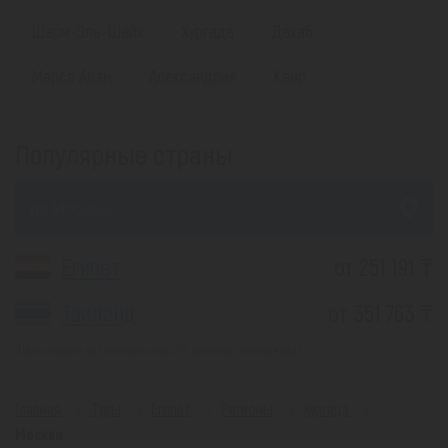
Шарм-Эль-Шейх
Хургада
Дахаб
Марса Алам
Александрия
Каир
Популярные страны
из Москвы
Египет
от 251 191 ₸
Таиланд
от 351 763 ₸
*(Цена указана за 1 человека, при 2-х местном размещении)
Главная
Туры
Египет
Регионы
Хургада
Москва