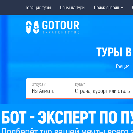
Горящие туры
Цены на туры
Поиск онлайн
ТУРЫ В
Греция
Откуда?
Куда?
Из Алматы