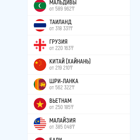
МАЛЬДИВЫ
от 589 962₸
ТАИЛАНД
от 318 331₸
ГРУЗИЯ
от 220 163₸
КИТАЙ (ХАЙНАНЬ)
от 219 210₸
ШРИ-ЛАНКА
от 562 322₸
ВЬЕТНАМ
от 250 185₸
МАЛАЙЗИЯ
от 385 048₸
БАЛИ