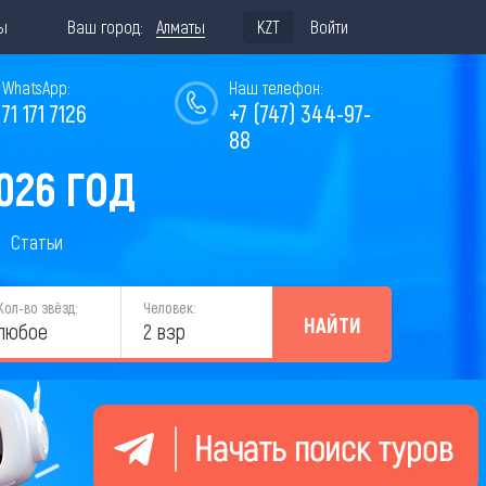
ы
Ваш город:
Алматы
KZT
Войти
WhatsApp:
Наш телефон:
771 171 7126
+7 (747) 344-97-
88
026 ГОД
Статьи
Кол-во звёзд:
Человек:
НАЙТИ
любое
2 взр