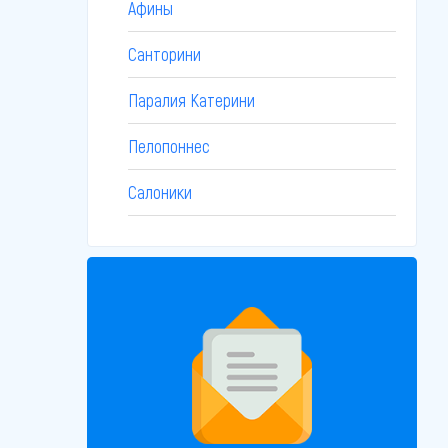
Афины
Санторини
Паралия Катерини
Пелопоннес
Салоники