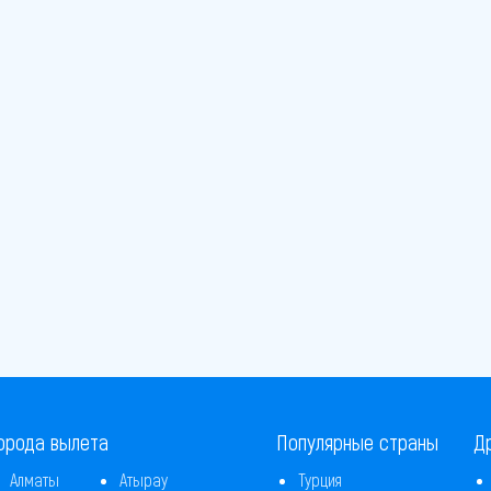
орода вылета
Популярные страны
Д
Алматы
Атырау
Турция