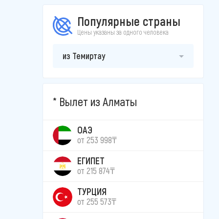
Популярные страны
Цены указаны за одного человека
из Темиртау
Вылет из Алматы
ОАЭ
от 253 998₸
ЕГИПЕТ
от 215 874₸
ТУРЦИЯ
от 255 573₸