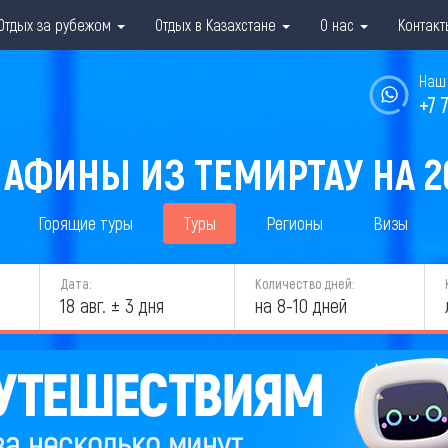
Отдых за рубежом
Отдых в Казахстане
О нас
Контакт
Наш 
+7 
 АФИНЫ ИЗ ТЕМИРТАУ НА 2
Горящие туры
Туры
Регионы
Визы
Дата:
Количество дней:
18 авг. ± 3 дня
на 8-10 дней