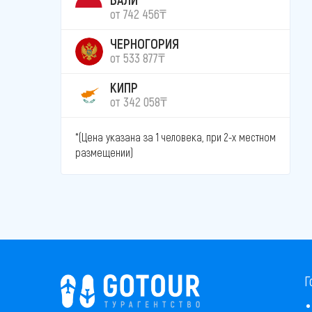
от 742 456₸
ЧЕРНОГОРИЯ
от 533 877₸
КИПР
от 342 058₸
*(Цена указана за 1 человека, при 2-х местном
размещении)
Г