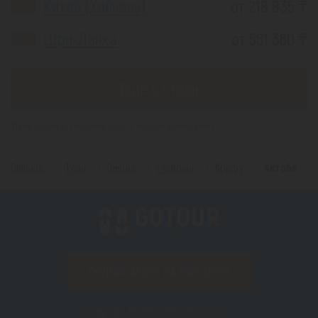
Китай (Хайнань)
от 218 835 ₸
Шри-Ланка
от 561 360 ₸
Еще 5 стран
*(Цена указана за 1 человека, при 2-х местном размещении)
Главная
Туры
Греция
Регионы
Корфу
Актобе
ПОДПИСАТЬСЯ НА РАССЫЛКУ
Copyright © 2012–2026 «Gotour.kz».