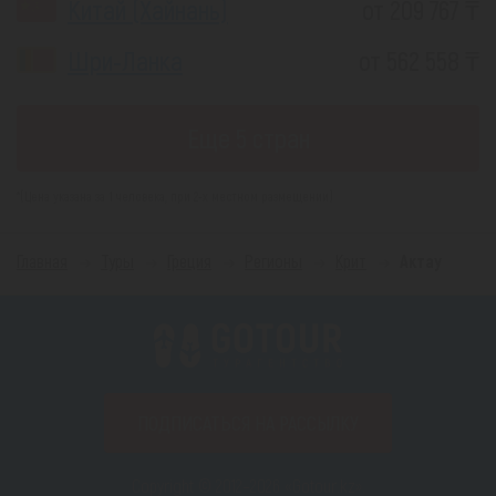
Китай (Хайнань)
от 209 767 ₸
Шри-Ланка
от 562 558 ₸
Еще 5 стран
*(Цена указана за 1 человека, при 2-х местном размещении)
Главная
Туры
Греция
Регионы
Крит
Актау
ПОДПИСАТЬСЯ НА РАССЫЛКУ
Copyright © 2012–2026 «Gotour.kz».