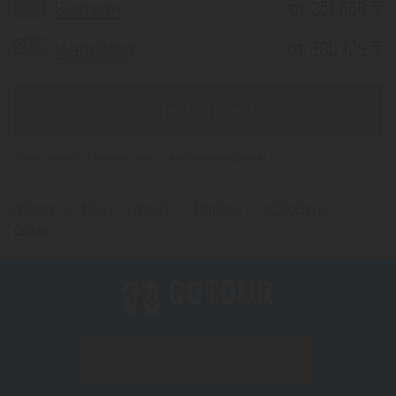
Вьетнам
от 251 668 ₸
Малайзия
от 385 128 ₸
Еще 3 страны
*(Цена указана за 1 человека, при 2-х местном размещении)
Главная
Туры
Греция
Регионы
Халкидики
Семей
ПОДПИСАТЬСЯ НА РАССЫЛКУ