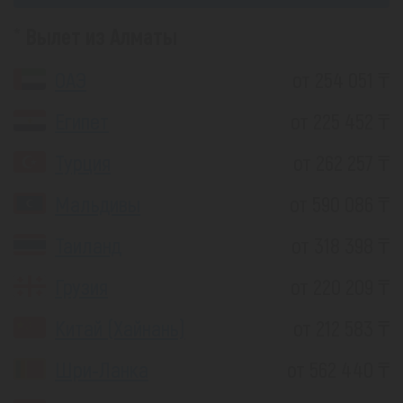
Вылет из Алматы
ОАЭ
от 254 051 ₸
Египет
от 225 452 ₸
Турция
от 262 257 ₸
Мальдивы
от 590 086 ₸
Таиланд
от 318 398 ₸
Грузия
от 220 209 ₸
Китай (Хайнань)
от 212 583 ₸
Шри-Ланка
от 562 440 ₸