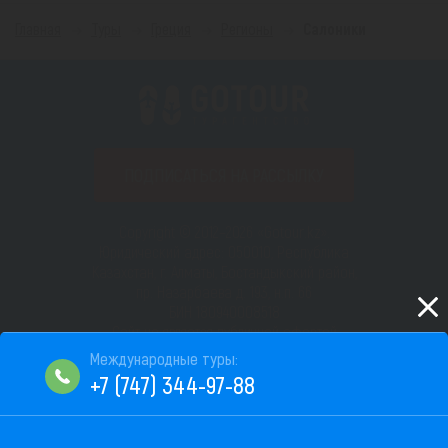
Главная
Туры
Греция
Регионы
Салоники
ПОДПИСАТЬСЯ НА РАССЫЛКУ
Copyright © 2012–2026 «Gotour.kz».
Юридический адрес: 050010, Республика
Казахстан, г. Алматы, Бостандыкский район,
пр. Назарбаева д. 193, н.п. 66
БИН 180940008518
Сайт не является публичной офертой
Пользовательское соглашение
+7 (747) 344-97-88