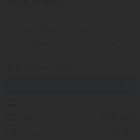
ГРЕЦИЯ. РЕГИОНЫ
Крит
Родос
Корфу
Халкидики
Кос
Закинтос
Афины
Санторини
Паралия Катерини
Пелопоннес
Салоники
Популярные страны
из Алматы
ОАЭ
от 252 564 ₸
Египет
от 254 463 ₸
Турция
от 255 119 ₸