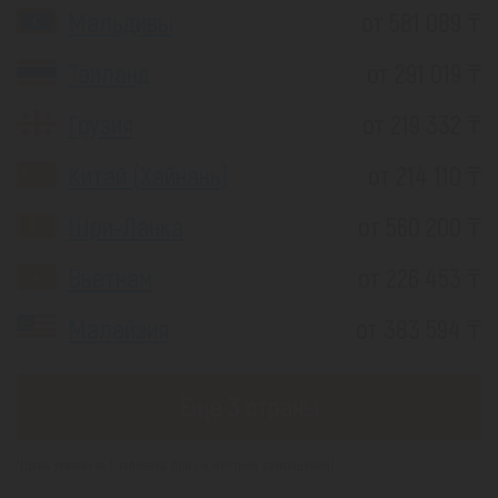
Мальдивы
от 581 089 ₸
Таиланд
от 291 019 ₸
Грузия
от 219 332 ₸
Китай (Хайнань)
от 214 110 ₸
Шри-Ланка
от 560 200 ₸
Вьетнам
от 226 453 ₸
Малайзия
от 383 594 ₸
Еще 3 страны
*(Цена указана за 1 человека, при 2-х местном размещении)