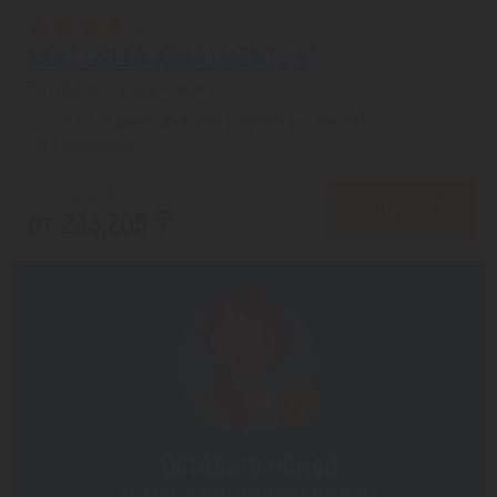
NEXT GREEN APARTMENTS 4*
Батуми из города Алматы
с 15.10 на 8 дней, Завтрак (оплата на месте)
На 1 человека
от 281,810 ₸
ПОДРОБНЕЕ
от 233,205 ₸
Оставьте номер
и мы вам перезвоним!