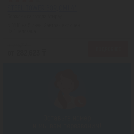
STEEL TOWER BORJOMI 4*
Боржоми из города Атырау
с 06.10 на 5 дней, Завтрак включен
На 1 человека
от 335,212 ₸
ПОДРОБНЕЕ
от 282,623 ₸
Оставьте номер
и мы вам перезвоним!