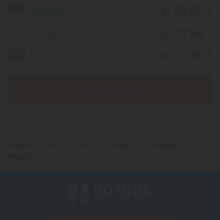
Таиланд
от 291 292 ₸
Грузия
от 219 538 ₸
Китай (Хайнань)
от 229 992 ₸
Еще 6 стран
*(Цена указана за 1 человека, при 2-х местном размещении)
Главная
Туры
Грузия
Регионы
Боржоми
Атырау