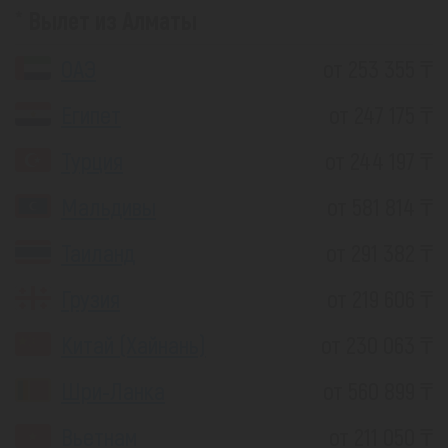
Вылет из Алматы
ОАЭ
от 253 355 ₸
Египет
от 247 175 ₸
Турция
от 244 197 ₸
Мальдивы
от 581 814 ₸
Таиланд
от 291 382 ₸
Грузия
от 219 606 ₸
Китай (Хайнань)
от 230 063 ₸
Шри-Ланка
от 560 899 ₸
Вьетнам
от 211 050 ₸