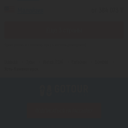
Малайзия
от 384 073 ₸
Еще 3 страны
*(Цена указана за 1 человека, при 2-х местном размещении)
Главная
Туры
Индия (ГОА)
Регионы
Бомбей
Усть-Каменогорск
ПОДПИСАТЬСЯ НА РАССЫЛКУ
Copyright © 2012–2026 «Gotour.kz».