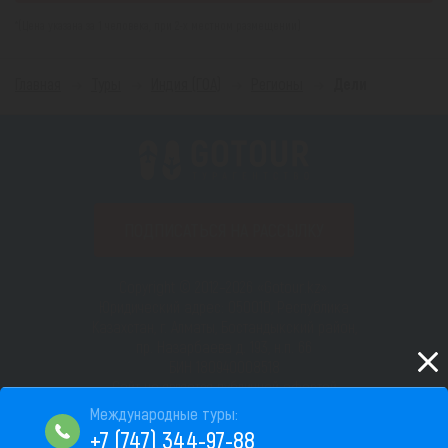
*(Цена указана за 1 человека, при 2-х местном размещении)
Главная
Туры
Индия (ГОА)
Регионы
Дели
ПОДПИСАТЬСЯ НА РАССЫЛКУ
Copyright © 2012–2026 «Gotour.kz».
Юридический адрес: 050010, Республика
Казахстан, г. Алматы, Бостандыкский район,
пр. Назарбаева д. 193, н.п. 66
БИН 180940008518
Сайт не является публичной офертой
Пользовательское соглашение
+7 (747) 344-97-88