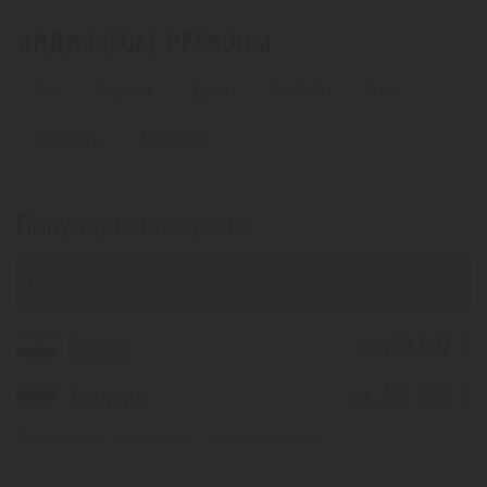
ИНДИЯ (ГОА). РЕГИОНЫ
Гоа
Керала
Дели
Бомбей
Агра
Джайпур
Бангалор
Популярные страны
из Москвы
Египет
от 251 597 ₸
Таиланд
от 337 532 ₸
*(Цена указана за 1 человека, при 2-х местном размещении)