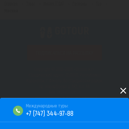
Главная
Туры
Индия (ГОА)
Регионы
Гоа
Москва
ПОДПИСАТЬСЯ НА РАССЫЛКУ
Copyright © 2012–2026 «Gotour.kz».
Юридический адрес: 050010, Республика
Казахстан, г. Алматы, Бостандыкский район,
пр. Назарбаева д. 193, н.п. 66
БИН 180940008518
Сайт не является публичной офертой
Пользовательское соглашение
+7 (747) 344-97-88