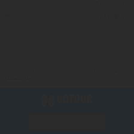
Вьетнам
от 223 340 ₸
Малайзия
от 383 954 ₸
Еще 3 страны
*(Цена указана за 1 человека, при 2-х местном размещении)
Главная
Туры
Испания
Регионы
Коста Дорада
Талдыкорган
ПОДПИСАТЬСЯ НА РАССЫЛКУ