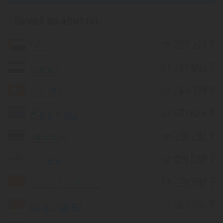
Вылет из Алматы
ОАЭ
от 253 277 ₸
Египет
от 247 099 ₸
Турция
от 244 128 ₸
Мальдивы
от 581 634 ₸
Таиланд
от 291 292 ₸
Грузия
от 219 538 ₸
Китай (Хайнань)
от 229 992 ₸
Шри-Ланка
от 560 726 ₸