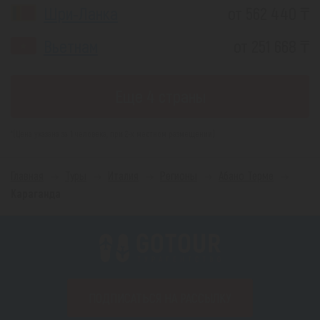
Шри-Ланка
от 562 440 ₸
Вьетнам
от 251 668 ₸
Еще 4 страны
*(Цена указана за 1 человека, при 2-х местном размещении)
Главная
Туры
Италия
Регионы
Абано Терме
Караганда
ПОДПИСАТЬСЯ НА РАССЫЛКУ