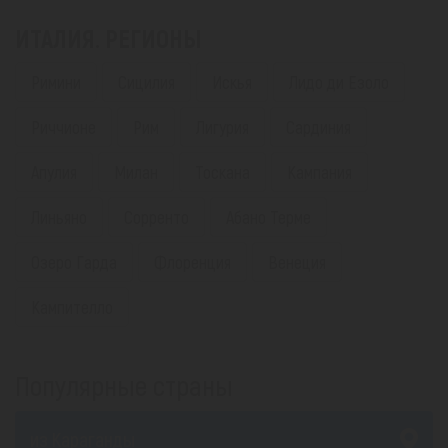
ИТАЛИЯ. РЕГИОНЫ
Римини
Сицилия
Искья
Лидо ди Езоло
Риччионе
Рим
Лигурия
Сардиния
Апулия
Милан
Тоскана
Кампания
Линьяно
Сорренто
Абано Терме
Озеро Гарда
Флоренция
Венеция
Кампителло
Популярные страны
из Караганды