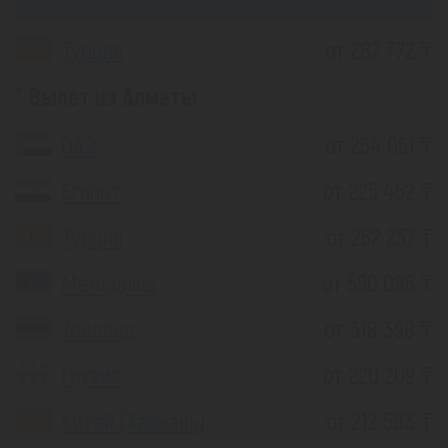
Турция
от 282 772 ₸
Вылет из Алматы
ОАЭ
от 254 051 ₸
Египет
от 225 452 ₸
Турция
от 262 257 ₸
Мальдивы
от 590 086 ₸
Таиланд
от 318 398 ₸
Грузия
от 220 209 ₸
Китай (Хайнань)
от 212 583 ₸