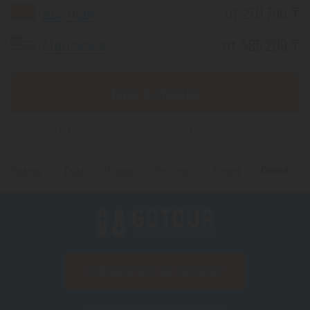
Вьетнам
от 270 790 ₸
Малайзия
от 385 209 ₸
Еще 3 страны
*(Цена указана за 1 человека, при 2-х местном размещении)
Главная
Туры
Италия
Регионы
Апулия
Семей
ПОДПИСАТЬСЯ НА РАССЫЛКУ