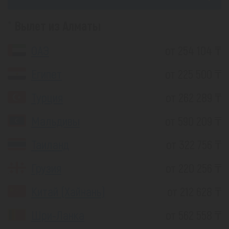
Вылет из Алматы
ОАЭ
от 254 104 ₸
Египет
от 225 500 ₸
Турция
от 262 289 ₸
Мальдивы
от 590 209 ₸
Таиланд
от 322 756 ₸
Грузия
от 220 256 ₸
Китай (Хайнань)
от 212 628 ₸
Шри-Ланка
от 562 558 ₸