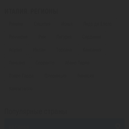
ИТАЛИЯ. РЕГИОНЫ
Римини
Сицилия
Искья
Лидо ди Езоло
Риччионе
Рим
Лигурия
Сардиния
Апулия
Милан
Тоскана
Кампания
Линьяно
Сорренто
Абано Терме
Озеро Гарда
Флоренция
Венеция
Кампителло
Популярные страны
из Семея