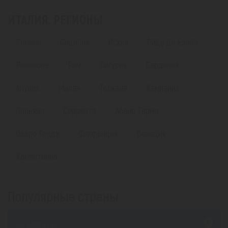
ИТАЛИЯ. РЕГИОНЫ
Римини
Сицилия
Искья
Лидо ди Езоло
Риччионе
Рим
Лигурия
Сардиния
Апулия
Милан
Тоскана
Кампания
Линьяно
Сорренто
Абано Терме
Озеро Гарда
Флоренция
Венеция
Кампителло
Популярные страны
из Алматы