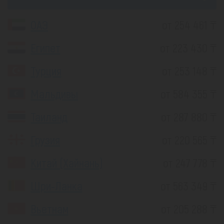
ОАЭ
от 254 461 ₸
Египет
от 223 430 ₸
Турция
от 253 148 ₸
Мальдивы
от 584 355 ₸
Таиланд
от 287 880 ₸
Грузия
от 220 565 ₸
Китай (Хайнань)
от 247 778 ₸
Шри-Ланка
от 563 349 ₸
Вьетнам
от 205 288 ₸