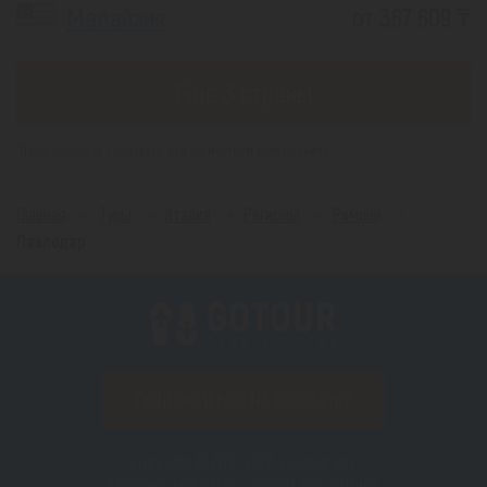
Малайзия
от 367 609 ₸
Еще 3 страны
*(Цена указана за 1 человека, при 2-х местном размещении)
Главная
Туры
Италия
Регионы
Римини
Павлодар
ПОДПИСАТЬСЯ НА РАССЫЛКУ
Copyright © 2012–2026 «Gotour.kz».
Юридический адрес: 050010, Республика