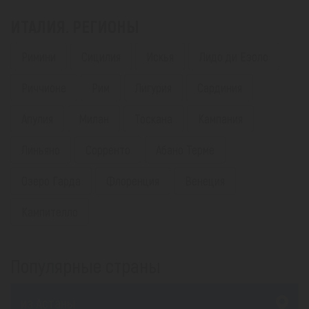
ИТАЛИЯ. РЕГИОНЫ
Римини
Сицилия
Искья
Лидо ди Езоло
Риччионе
Рим
Лигурия
Сардиния
Апулия
Милан
Тоскана
Кампания
Линьяно
Сорренто
Абано Терме
Озеро Гарда
Флоренция
Венеция
Кампителло
Популярные страны
из Астаны