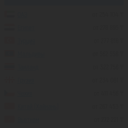
ОАЭ
от 254 104 ₸
Египет
от 278 895 ₸
Турция
от 277 816 ₸
Мальдивы
от 562 558 ₸
Таиланд
от 322 756 ₸
Грузия
от 234 081 ₸
Чехия
от 411 456 ₸
Китай (Хайнань)
от 267 453 ₸
Вьетнам
от 272 221 ₸