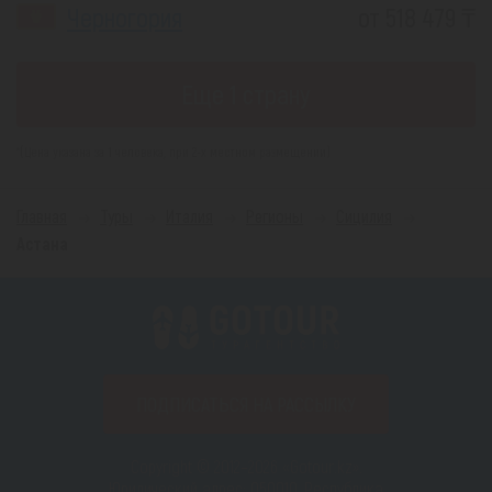
Черногория
от 518 479 ₸
Еще 1 страну
*(Цена указана за 1 человека, при 2-х местном размещении)
Главная
Туры
Италия
Регионы
Сицилия
Астана
ПОДПИСАТЬСЯ НА РАССЫЛКУ
Copyright © 2012–2026 «Gotour.kz».
Юридический адрес: 050010, Республика