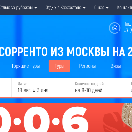
Отдых за рубежом
Отдых в Казахстане
О нас
Контакт
Наш 
+7 
 СОРРЕНТО ИЗ МОСКВЫ НА 2
Горящие туры
Туры
Регионы
Визы
Дата:
Количество дней:
18 авг. ± 3 дня
на 8-10 дней