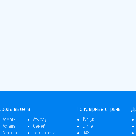
орода вылета
Популярные страны
Д
Алматы
Атырау
Турция
Астана
Семей
Египет
Москва
Талдыкорган
ОАЭ