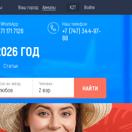
ы
Ваш город:
Алматы
KZT
Войти
WhatsApp:
Наш телефон:
771 171 7126
+7 (747) 344-97-
88
026 ГОД
Статьи
Кол-во звёзд:
Человек:
НАЙТИ
любое
2 взр