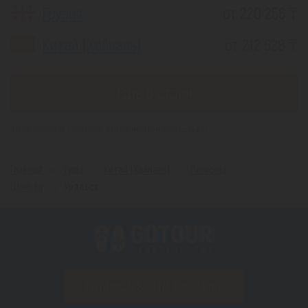
Грузия
от 220 256 ₸
Китай (Хайнань)
от 212 628 ₸
Еще 6 стран
*(Цена указана за 1 человека, при 2-х местном размещении)
Главная
Туры
Китай (Хайнань)
Регионы
Шэньян
Уральск
ПОДПИСАТЬСЯ НА РАССЫЛКУ