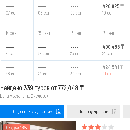
----
----
----
426 925 ₸
07 сент.
08 сент.
09 сент.
10 сент.
----
----
----
----
14 сент.
15 сент.
16 сент.
17 сент.
----
----
----
400 465 ₸
21 сент.
22 сент.
23 сент.
24 сент.
----
----
----
424 541 ₸
28 сент.
29 сент.
30 сент.
01 окт.
Найдено 339 туров
от 772,448 ₸
Цена указана на 2 человек
От дешевых к дорогим
По популярности
Скидка 18%