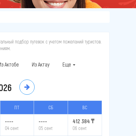
уальный подбор путевок с учетом пожеланий туристов.
ениям.
Из Актобе
Из Актау
Еще
026
ПТ
СБ
ВС
----
----
412 384 ₸
04 сент.
05 сент.
06 сент.