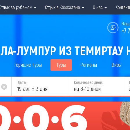
Отдых за рубежом
Отдых в Казахстане
О нас
Контакт
Наш 
+7 
АЛА-ЛУМПУР ИЗ ТЕМИРТАУ Н
Горящие туры
Туры
Регионы
Визы
Дата:
Количество дней:
19 авг. ± 3 дня
на 8-10 дней