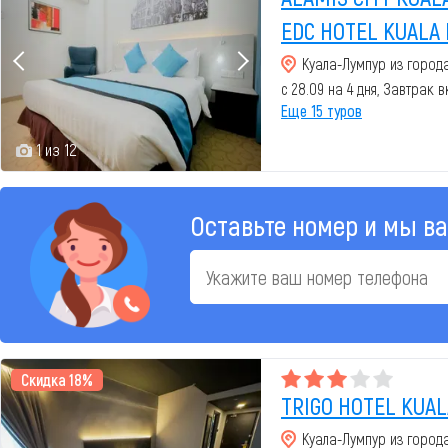
EDC HOTEL KUALA 
Куала-Лумпур из город
с 28.09 на 4 дня, Завтрак 
Еще 15 туров
1 из 12
Оставьте номер и мы в
Скидка 18%
TRIGO HOTEL KUAL
Куала-Лумпур из город