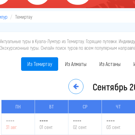
мпур
Темиртау
Актуальные туры в Куала-Лумпур из Темиртау. Горящие путевки. Индивид
Экскурсионные туры. Онлайн поиск туров по всем популярным направл
Из Темиртау
Из Алматы
Из Астаны
Сентябрь
2
ПН
ВТ
СР
ЧТ
----
----
----
----
31 авг.
01 сент.
02 сент.
03 сент.