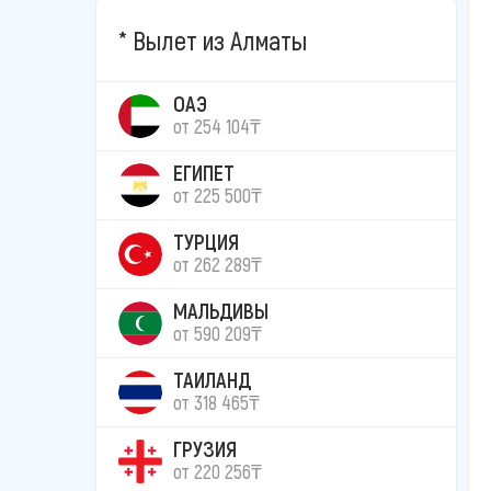
Вылет из Алматы
ОАЭ
от 254 104₸
ЕГИПЕТ
от 225 500₸
ТУРЦИЯ
от 262 289₸
МАЛЬДИВЫ
от 590 209₸
ТАИЛАНД
от 318 465₸
ГРУЗИЯ
от 220 256₸