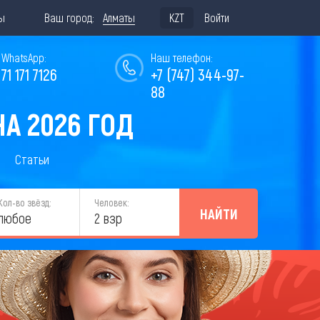
ы
Ваш город:
Алматы
KZT
Войти
WhatsApp:
Наш телефон:
771 171 7126
+7 (747) 344-97-
88
А 2026 ГОД
Статьи
Кол-во звёзд:
Человек:
НАЙТИ
любое
2 взр