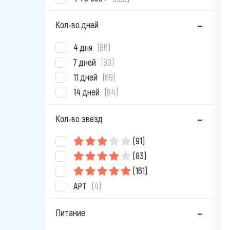
Кол-во дней
4 дня
(86)
7 дней
(80)
11 дней
(89)
14 дней
(84)
Кол-во звезд
(91)
(83)
(161)
APT
(4)
Питание