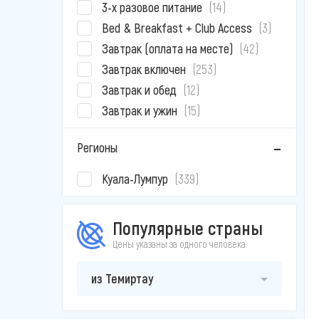
3-х разовое питание
(14)
Bed & Breakfast + Club Access
(3)
Завтрак (оплата на месте)
(42)
Завтрак включен
(253)
Завтрак и обед
(12)
Завтрак и ужин
(15)
Регионы
Куала-Лумпур
(339)
Популярные страны
Цены указаны за одного человека
из Темиртау