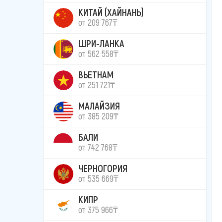
КИТАЙ (ХАЙНАНЬ)
от 209 767₸
ШРИ-ЛАНКА
от 562 558₸
ВЬЕТНАМ
от 251 721₸
МАЛАЙЗИЯ
от 385 209₸
БАЛИ
от 742 768₸
ЧЕРНОГОРИЯ
от 535 669₸
КИПР
от 375 966₸