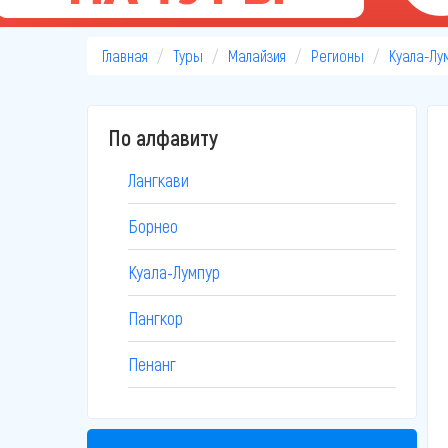
Главная
Туры
Малайзия
Регионы
Куала-Лу
По алфавиту
Лангкави
Борнео
Куала-Лумпур
Пангкор
Пенанг