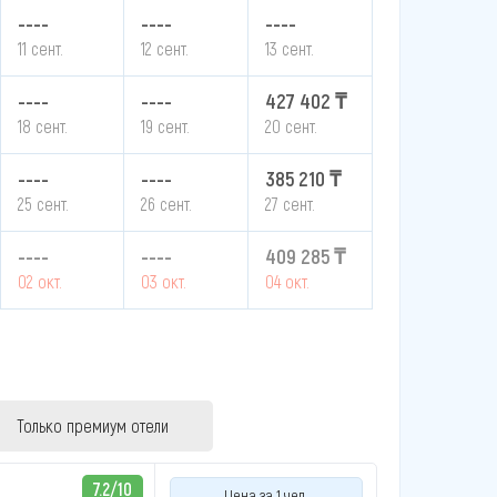
----
----
----
11 сент.
12 сент.
13 сент.
----
----
427 402 ₸
18 сент.
19 сент.
20 сент.
----
----
385 210 ₸
25 сент.
26 сент.
27 сент.
----
----
409 285 ₸
02 окт.
03 окт.
04 окт.
Только премиум отели
7.2/10
Цена за 1 чел.