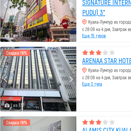
SIGNATURE INTER
PUDU) 3*
Куала-Лумпур из город
с 28.09 на 4 дня, Завтрак 
1 из 10
Еще 15 туров
Скидка 18%
ARENAA STAR HOT
Куала-Лумпур из город
с 28.09 на 4 дня, Завтрак 
Еще 3 тура
1 из 137
Скидка 18%
ALAMIS CITY KUAL