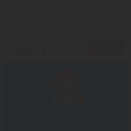
RAMADA BY WYNDHAM LANGKAWI MARINA 4*
Лангкави из города Алматы
с 27.08 на 7 дней, Завтрак включен
На 1 человека
от 1,034,789 ₸
ПОДРОБНЕЕ
от 830,525 ₸
Оставьте номер
и мы вам перезвоним!