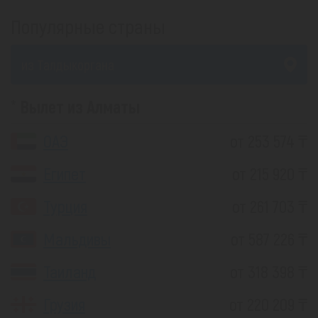
Популярные страны
из Талдыкоргана
Вылет из Алматы
ОАЭ
от 253 574 ₸
Египет
от 215 920 ₸
Турция
от 261 703 ₸
Мальдивы
от 587 226 ₸
Таиланд
от 318 398 ₸
Грузия
от 220 209 ₸