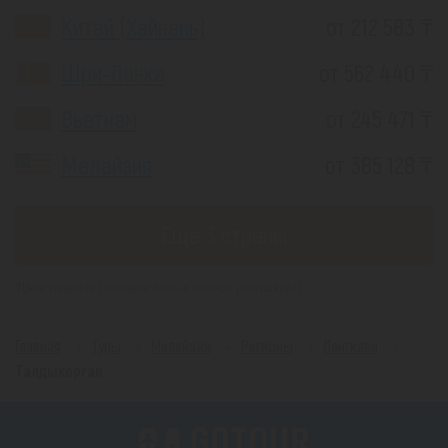
Китай (Хайнань)
от 212 583 ₸
Шри-Ланка
от 562 440 ₸
Вьетнам
от 245 471 ₸
Малайзия
от 385 128 ₸
Еще 3 страны
*(Цена указана за 1 человека, при 2-х местном размещении)
Главная
Туры
Малайзия
Регионы
Лангкави
Талдыкорган