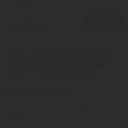
На 1 человека
от 1,531,458 ₸
ПОДРОБНЕЕ
от 1,229,177 ₸
Выгодные туры на Лангкави из Талдыкоргана. Горящие
путевки по низким ценам по популярным направлениям.
Удобный поиск актуальных предложений на отдых.
Малайзия 2026. Индивидуальный подбор туров.
МАЛАЙЗИЯ. РЕГИОНЫ
Лангкави
Борнео
Куала-Лумпур
Пангкор
Пенанг