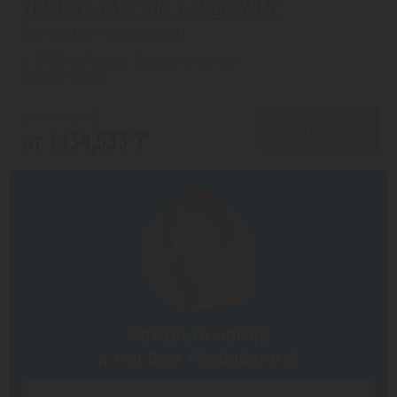
THE RITZ-CARLTON, LANGKAWI 5*
Лангкави из города Алматы
с 27.08 на 7 дней, Завтрак включен
На 1 человека
от 1,413,544 ₸
ПОДРОБНЕЕ
от 1,134,533 ₸
Оставьте номер
и мы вам перезвоним!