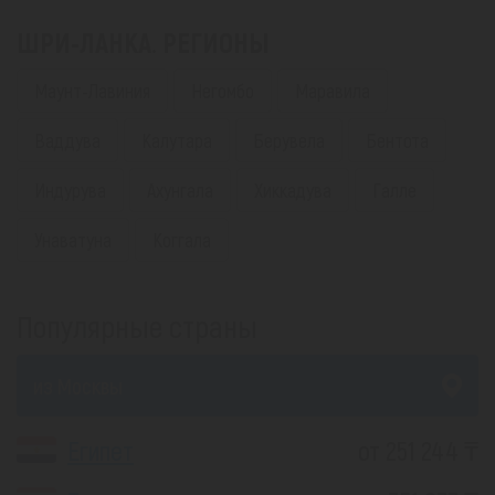
ШРИ-ЛАНКА. РЕГИОНЫ
Маунт-Лавиния
Негомбо
Маравила
Ваддува
Калутара
Берувела
Бентота
Индурува
Ахунгала
Хиккадува
Галле
Унаватуна
Коггала
Популярные страны
из Москвы
Египет
от 251 244 ₸