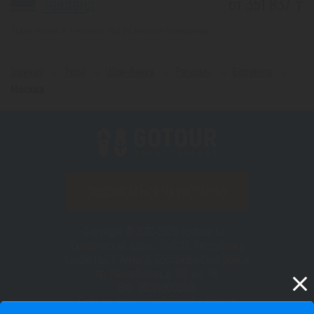
Таиланд
от 351 837 ₸
*(Цена указана за 1 человека, при 2-х местном размещении)
Главная
Туры
Шри-Ланка
Регионы
Берувела
Москва
ПОДПИСАТЬСЯ НА РАССЫЛКУ
Copyright © 2012–2026 «Gotour.kz».
Юридический адрес: 050010, Республика
Казахстан, г. Алматы, Бостандыкский район,
пр. Назарбаева д. 193, н.п. 66
БИН 180940008518
Сайт не является публичной офертой