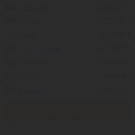
Мальдивы
от 585 853 ₸
Таиланд
от 302 437 ₸
Грузия
от 219 695 ₸
Китай (Хайнань)
от 158 351 ₸
Шри-Ланка
от 561 126 ₸
Вьетнам
от 195 918 ₸
Малайзия
от 388 033 ₸
Еще 4 страны
*(Цена указана за 1 человека, при 2-х местном размещении)