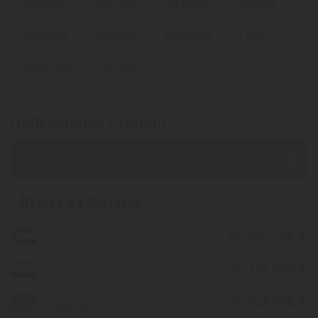
Ваддува
Калутара
Берувела
Бентота
Индурува
Ахунгала
Хиккадува
Галле
Унаватуна
Коггала
Популярные страны
из Усть-Каменогорска
Вылет из Алматы
ОАЭ
от 246 324 ₸
Египет
от 187 359 ₸
Турция
от 243 056 ₸