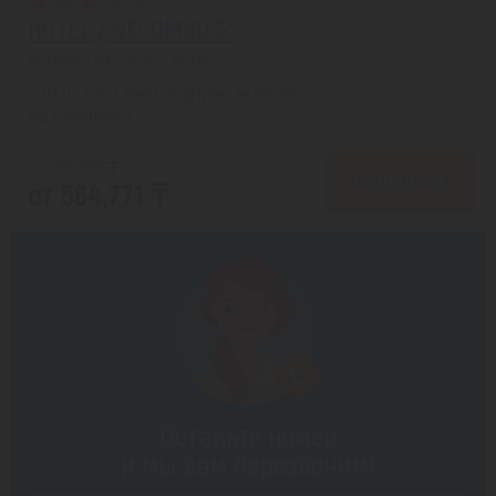
HOTEL J NEGOMBO 3*
Негомбо из города Астана
с 03.02 на 9 дней, Завтрак включен
На 1 человека
от 699,501 ₸
ПОДРОБНЕЕ
от 564,771 ₸
Оставьте номер
и мы вам перезвоним!