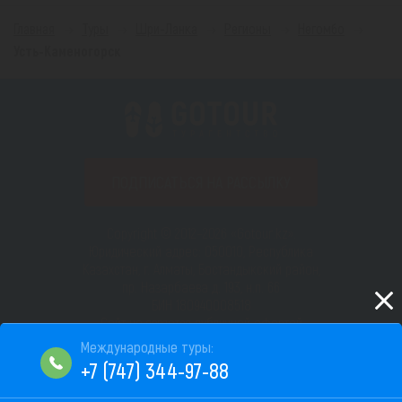
Главная
Туры
Шри-Ланка
Регионы
Негомбо
Усть-Каменогорск
ПОДПИСАТЬСЯ НА РАССЫЛКУ
Copyright © 2012–2026 «Gotour.kz».
Юридический адрес: 050010, Республика
Казахстан, г. Алматы, Бостандыкский район,
пр. Назарбаева д. 193, н.п. 66
БИН 180940008518
Сайт не является публичной офертой
Пользовательское соглашение
+7 (747) 344-97-88