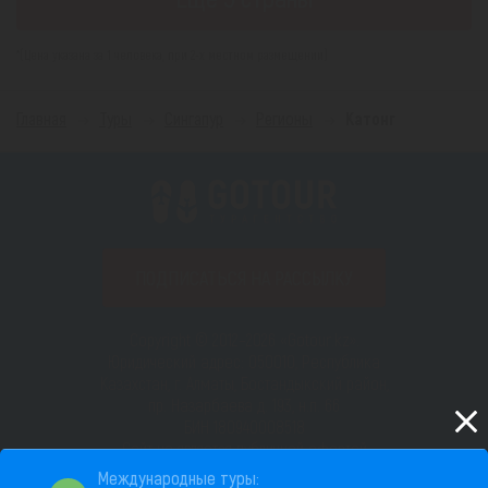
*(Цена указана за 1 человека, при 2-х местном размещении)
Главная
Туры
Сингапур
Регионы
Катонг
ПОДПИСАТЬСЯ НА РАССЫЛКУ
Copyright © 2012–2026 «Gotour.kz».
Юридический адрес: 050010, Республика
Казахстан, г. Алматы, Бостандыкский район,
пр. Назарбаева д. 193, н.п. 66
БИН 180940008518
Сайт не является публичной офертой
Пользовательское соглашение