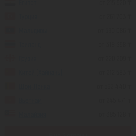
Египет
от 215 920 ₸
Турция
от 261 703 ₸
Мальдивы
от 590 086 ₸
Таиланд
от 318 398 ₸
Грузия
от 220 209 ₸
Китай (Хайнань)
от 212 583 ₸
Шри-Ланка
от 562 440 ₸
Вьетнам
от 245 471 ₸
Малайзия
от 385 128 ₸
Еще 3 страны