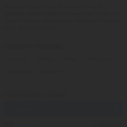
Актуальные туры на отдых. Путевки на Сентозу из
Караганды. Горящие путевки по низким ценам. Онлайн поиск
туров от надежных туроператоров. Семейный и молодежгый
отдых. Экскурсионные туры.
СИНГАПУР. РЕГИОНЫ
Сингапур
Сентоза
Катонг
Орчард-роуд
Кларк-Куэй
Кампонг Глам
Популярные страны
из Караганды
Турция
от 288 528 ₸