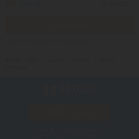
Вьетнам
от 177 456 ₸
Еще 4 страны
*(Цена указана за 1 человека, при 2-х местном размещении)
Главная
Туры
Сингапур
Регионы
Сентоза
Караганда
ПОДПИСАТЬСЯ НА РАССЫЛКУ
Copyright © 2012–2026 «Gotour.kz».
Юридический адрес: 050010, Республика