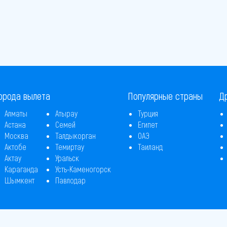
орода вылета
Популярные страны
Д
Алматы
Атырау
Турция
Астана
Семей
Египет
Москва
Талдыкорган
ОАЭ
Актобе
Темиртау
Таиланд
Актау
Уральск
Караганда
Усть-Каменогорск
Шымкент
Павлодар