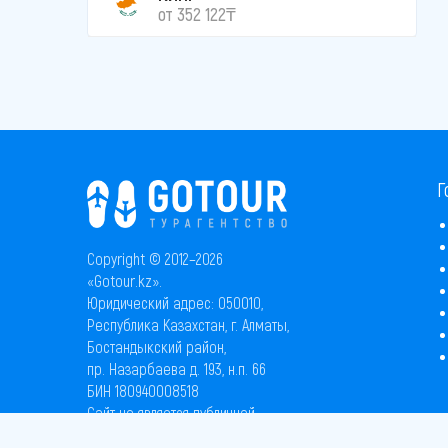
от 352 122₸
Г
Copyright © 2012–2026
«Gotour.kz».
Юридический адрес: 050010,
Республика Казахстан, г. Алматы,
Бостандыкский район,
пр. Назарбаева д. 193, н.п. 66
БИН 180940008518
Сайт не является публичной
офертой