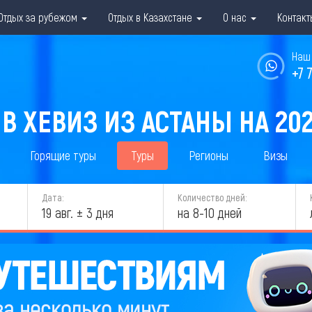
Отдых за рубежом
Отдых в Казахстане
О нас
Контакт
Наш 
+7 
В ХЕВИЗ ИЗ АСТАНЫ НА 20
Горящие туры
Туры
Регионы
Визы
Дата:
Количество дней:
19 авг. ± 3 дня
на 8-10 дней