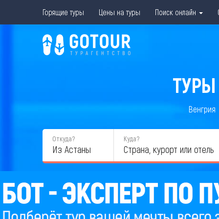
Горящие туры
Цены на туры
Поиск онлайн
ТУРЫ 
Венгрия
Откуда?
Куда?
Из Астаны