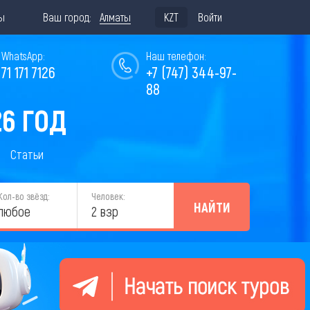
ы
Ваш город:
Алматы
KZT
Войти
WhatsApp:
Наш телефон:
771 171 7126
+7 (747) 344-97-
88
26 ГОД
Статьи
Кол-во звёзд:
Человек:
НАЙТИ
любое
2 взр