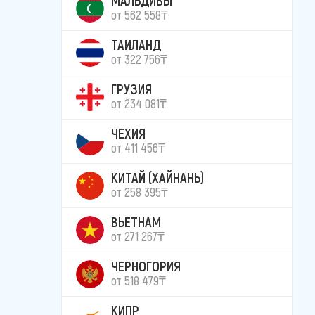
от 562 558₸
ТАИЛАНД
от 322 756₸
ГРУЗИЯ
от 234 081₸
ЧЕХИЯ
от 411 456₸
КИТАЙ (ХАЙНАНЬ)
от 258 395₸
ВЬЕТНАМ
от 271 267₸
ЧЕРНОГОРИЯ
от 518 479₸
КИПР