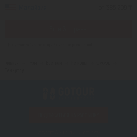
Малайзия
от 385 209 ₸
Еще 3 страны
*(Цена указана за 1 человека, при 2-х местном размещении)
Главная
Туры
Вьетнам
Регионы
Фукуок
Темиртау
ПОДПИСАТЬСЯ НА РАССЫЛКУ
Copyright © 2012–2026 «Gotour.kz».