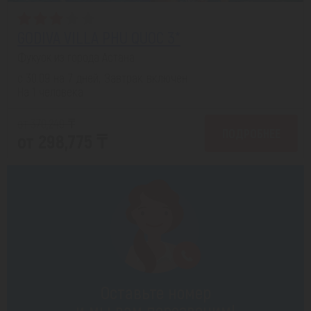
GODIVA VILLA PHU QUOC 3*
Фукуок из города Астана
с 30.09 на 7 дней, Завтрак включен
На 1 человека
от 370,249 ₸
ПОДРОБНЕЕ
от 298,775 ₸
Оставьте номер
и мы вам перезвоним!