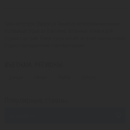
Туры на остров Фукуок из Темиртау по актуальным ценам.
Роскошный отдых во Вьетнаме. Отличные условия для
отдыха с детьми. Поиск туров онлайн по всем направлениям.
Отдых с проверенными туроператорами.
ВЬЕТНАМ. РЕГИОНЫ
Дананг
Нячанг
Муйне
Фукуок
Популярные страны
из Темиртау