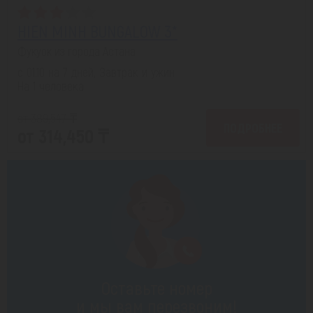
HIEN MINH BUNGALOW 3*
Фукуок из города Астана
с 01.10 на 7 дней, Завтрак и ужин
На 1 человека
от 389,547 ₸
ПОДРОБНЕЕ
от 314,450 ₸
Оставьте номер
и мы вам перезвоним!