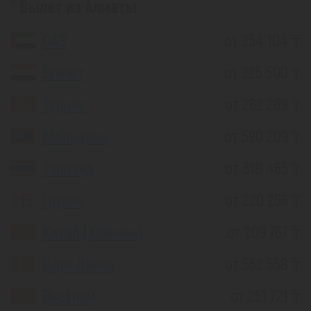
Вылет из Алматы
ОАЭ
от 254 104 ₸
Египет
от 225 500 ₸
Турция
от 262 289 ₸
Мальдивы
от 590 209 ₸
Таиланд
от 318 465 ₸
Грузия
от 220 256 ₸
Китай (Хайнань)
от 209 767 ₸
Шри-Ланка
от 562 558 ₸
Вьетнам
от 251 721 ₸